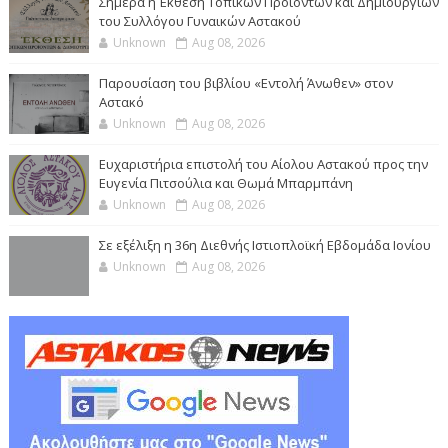
Σήμερα η Έκθεση Τοπικών Προϊόντων και Δημιουργιών
του Συλλόγου Γυναικών Αστακού
Unknown
Aug 08, 2026
Παρουσίαση του βιβλίου «Εντολή Άνωθεν» στον
Αστακό
Unknown
Aug 08, 2026
Ευχαριστήρια επιστολή του Αίολου Αστακού προς την
Ευγενία Πιτσούλια και Θωμά Μπαρμπάνη
Unknown
Aug 08, 2026
Σε εξέλιξη η 36η Διεθνής Ιστιοπλοϊκή Εβδομάδα Ιονίου
Unknown
Aug 08, 2026