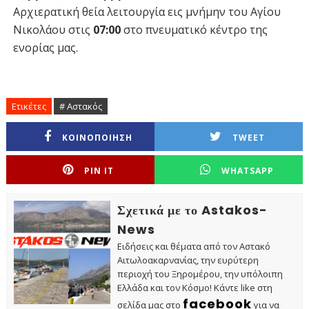
Αρχιερατική θεία λειτουργία εις μνήμην του Αγίου
Νικολάου στις
07:00
στο πνευματικό κέντρο της
ενορίας μας.
Ετικέτες
# Αστακός
ΚΟΙΝΟΠΟΙΗΣΗ
TWEET
PIN IT
WHATSAPP
Σχετικά με το Astakos-
News
Ειδήσεις και θέματα από τον Αστακό
Αιτωλοακαρνανίας, την ευρύτερη
περιοχή του Ξηρομέρου, την υπόλοιπη
Ελλάδα και τον Κόσμο! Κάντε like στη
facebook
σελίδα μας στο
για να