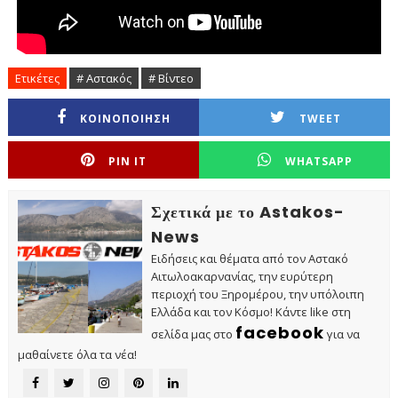
Ετικέτες
# Αστακός
# Βίντεο
ΚΟΙΝΟΠΟΙΗΣΗ
TWEET
PIN IT
WHATSAPP
Σχετικά με το Astakos-
News
Ειδήσεις και θέματα από τον Αστακό
Αιτωλοακαρνανίας, την ευρύτερη
περιοχή του Ξηρομέρου, την υπόλοιπη
Ελλάδα και τον Κόσμο! Κάντε like στη
facebook
σελίδα μας στο
για να
μαθαίνετε όλα τα νέα!