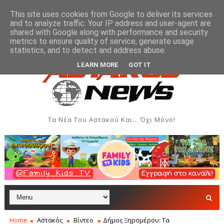
This site uses cookies from Google to deliver its services
and to analyze traffic. Your IP address and user-agent are
shared with Google along with performance and security
metrics to ensure quality of service, generate usage
κής Εβδομάδας Ιονίου στον Αστακό
Σήμερα η Έκθεσ
ΠΟΛΙΤΙΣΜΌΣ
statistics, and to detect and address abuse.
LEARN MORE
GOT IT
Τα Νέα Του Αστακού Και... Όχι Μόνο!
Home
Αστακός
Βίντεο
Δήμος Ξηρομέρου: Τα