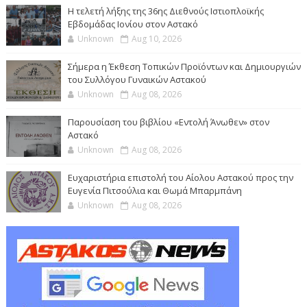
Η τελετή λήξης της 36ης Διεθνούς Ιστιοπλοϊκής
Εβδομάδας Ιονίου στον Αστακό
Unknown
Aug 10, 2026
Σήμερα η Έκθεση Τοπικών Προϊόντων και Δημιουργιών
του Συλλόγου Γυναικών Αστακού
Unknown
Aug 08, 2026
Παρουσίαση του βιβλίου «Εντολή Άνωθεν» στον
Αστακό
Unknown
Aug 08, 2026
Ευχαριστήρια επιστολή του Αίολου Αστακού προς την
Ευγενία Πιτσούλια και Θωμά Μπαρμπάνη
Unknown
Aug 08, 2026