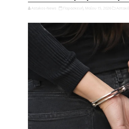
Astakos-News
Παρασκευή, Μαΐου 15, 2026
Αστακό