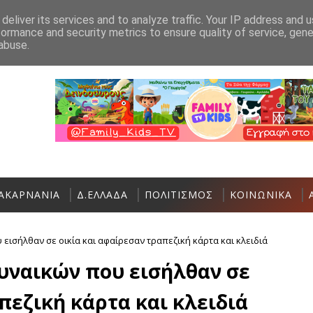
Ανακοίνωση
Επικοινωνία
deliver its services and to analyze traffic. Your IP address and 
formance and security metrics to ensure quality of service, gen
Σήμερα η Έκθεση Τοπικών Προϊόντων κ
ΠΟΛΙΤΙΣΜΌΣ
abuse.
ΑΚΑΡΝΑΝΙΑ
Δ.ΕΛΛΑΔΑ
ΠΟΛΙΤΙΣΜΟΣ
ΚΟΙΝΩΝΙΚΑ
εισήλθαν σε οικία και αφαίρεσαν τραπεζική κάρτα και κλειδιά
υναικών που εισήλθαν σε
πεζική κάρτα και κλειδιά