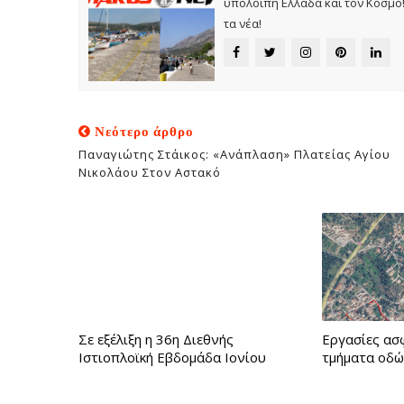
υπόλοιπη Ελλάδα και τον Κόσμο! 
τα νέα!
Νεότερο άρθρο
Παναγιώτης Στάικος: «Ανάπλαση» Πλατείας Αγίου
Νικολάου Στον Αστακό
Σε εξέλιξη η 36η Διεθνής
Εργασίες ασ
Ιστιοπλοϊκή Εβδομάδα Ιονίου
τμήματα οδώ