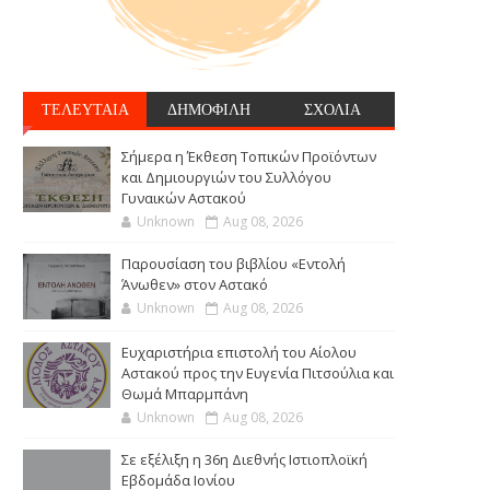
ΤΕΛΕΥΤΑΙΑ
ΔΗΜΟΦΙΛΗ
ΣΧΟΛΙΑ
Σήμερα η Έκθεση Τοπικών Προϊόντων
και Δημιουργιών του Συλλόγου
Γυναικών Αστακού
Unknown
Aug 08, 2026
Παρουσίαση του βιβλίου «Εντολή
Άνωθεν» στον Αστακό
Unknown
Aug 08, 2026
Ευχαριστήρια επιστολή του Αίολου
Αστακού προς την Ευγενία Πιτσούλια και
Θωμά Μπαρμπάνη
Unknown
Aug 08, 2026
Σε εξέλιξη η 36η Διεθνής Ιστιοπλοϊκή
Εβδομάδα Ιονίου