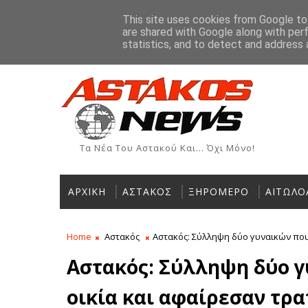
Αρχική
Ιστορία
Χρήσιμα Τηλέφωνα
Αγγελίες
This site uses cookies from Google to 
are shared with Google along with per
ΡΟΗ ΕΙΔΗΣΕΩΝ
statistics, and to detect and address 
Τα Νέα Του Αστακού Και... Όχι Μόνο!
ΑΡΧΙΚΗ
ΑΣΤΑΚΟΣ
ΞΗΡΟΜΕΡΟ
ΑΙΤΩΛΟ
Home
Αστακός
Αστακός: Σύλληψη δύο γυναικών που 
Αστακός: Σύλληψη δύο γ
οικία και αφαίρεσαν τρα