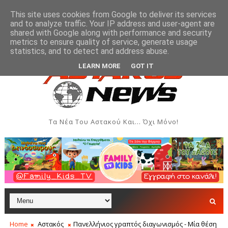
This site uses cookies from Google to deliver its services
and to analyze traffic. Your IP address and user-agent are
shared with Google along with performance and security
metrics to ensure quality of service, generate usage
» στον Αστακό
Ευχαριστήρια επιστολή του Αίολου Α
ΑΘΛΗΤΙΚΆ
statistics, and to detect and address abuse.
LEARN MORE
GOT IT
Τα Νέα Του Αστακού Και... Όχι Μόνο!
Home
Αστακός
Πανελλήνιος γραπτός διαγωνισμός - Μία θέση