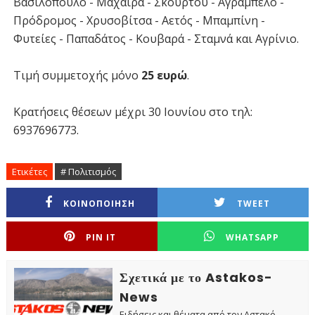
Βασιλόπουλο - Μαχαιρά - Σκουρτού - Αγράμπελο -
Πρόδρομος - Χρυσοβίτσα - Αετός - Μπαμπίνη -
Φυτείες - Παπαδάτος - Κουβαρά - Σταμνά και Αγρίνιο.
Τιμή συμμετοχής μόνο
25 ευρώ
.
Κρατήσεις θέσεων μέχρι 30 Ιουνίου στο τηλ:
6937696773.
Ετικέτες
# Πολιτισμός
ΚΟΙΝΟΠΟΙΗΣΗ
TWEET
PIN IT
WHATSAPP
Σχετικά με το Astakos-
News
Ειδήσεις και θέματα από τον Αστακό