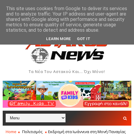
This site uses cookies from Google to deliver its services
and to analyze traffic. Your IP address and user-agent are
shared with Google along with performance and security
metrics to ensure quality of service, generate usage
ματική συνεισφορά όλων των επαγγελματιών ζητά η Οργανωτική Επ
statistics, and to detect and address abuse.
LEARN MORE
GOT IT
Τα Νέα Του Αστακού Και... Όχι Μόνο!
Home
Πολιτισμός
Εκδρομή στα Ιωάννινα στη Μονή Παναγίας