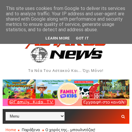
This site uses cookies from Google to deliver its services
and to analyze traffic. Your IP address and user-agent are
shared with Google along with performance and security
metrics to ensure quality of service, generate usage
ών του Αστακού
Βλάβη στην ύδρευση της Παλιόβαρ
ΞΗΡΌΜΕΡΟ
statistics, and to detect and address abuse.
LEARN MORE
GOT IT
Τα Νέα Του Αστακού Και... Όχι Μόνο!
Home
Παράξενα
Ο χορός της... μπουλντόζας!