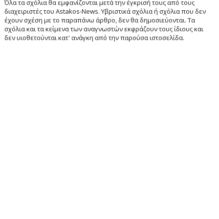
Όλα τα σχόλια θα εμφανίζονται μετά την έγκρισή τους από τους
διαχειριστές του Astakos-News. Υβριστικά σχόλια ή σχόλια που δεν
έχουν σχέση με το παραπάνω άρθρο, δεν θα δημοσιεύονται. Τα
σχόλια και τα κείμενα των αναγνωστών εκφράζουν τους ίδιους και
δεν υιοθετούνται κατ' ανάγκη από την παρούσα ιστοσελίδα.