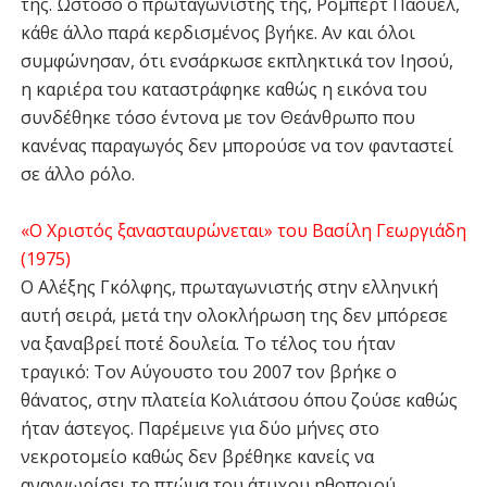
της. Ωστόσο ο πρωταγωνιστής της, Ρόμπερτ Πάουελ,
κάθε άλλο παρά κερδισμένος βγήκε. Αν και όλοι
συμφώνησαν, ότι ενσάρκωσε εκπληκτικά τον Ιησού,
η καριέρα του καταστράφηκε καθώς η εικόνα του
συνδέθηκε τόσο έντονα με τον Θεάνθρωπο που
κανένας παραγωγός δεν μπορούσε να τον φανταστεί
σε άλλο ρόλο.
«Ο Χριστός ξανασταυρώνεται» του Βασίλη Γεωργιάδη
(1975)
Ο Αλέξης Γκόλφης, πρωταγωνιστής στην ελληνική
αυτή σειρά, μετά την ολοκλήρωση της δεν μπόρεσε
να ξαναβρεί ποτέ δουλεία. Το τέλος του ήταν
τραγικό: Τον Αύγουστο του 2007 τον βρήκε ο
θάνατος, στην πλατεία Κολιάτσου όπου ζούσε καθώς
ήταν άστεγος. Παρέμεινε για δύο μήνες στο
νεκροτομείο καθώς δεν βρέθηκε κανείς να
αναγνωρίσει το πτώμα του άτυχου ηθοποιού.