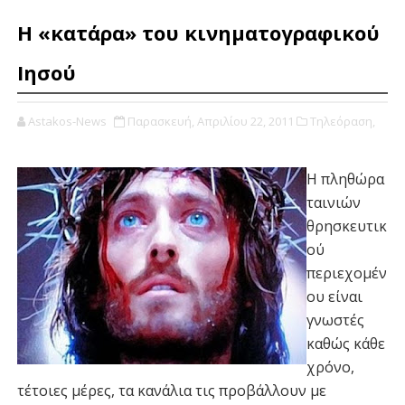
Η «κατάρα» του κινηματογραφικού
Ιησού
Astakos-News
Παρασκευή, Απριλίου 22, 2011
Τηλεόραση,
Η πληθώρα
ταινιών
θρησκευτικ
ού
περιεχομέν
ου είναι
γνωστές
καθώς κάθε
χρόνο,
τέτοιες μέρες, τα κανάλια τις προβάλλουν με