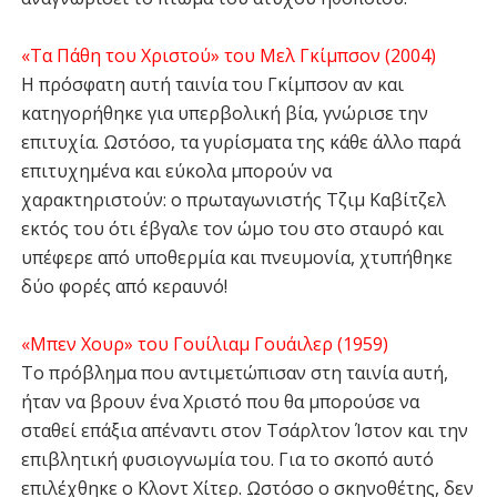
«Τα Πάθη του Χριστού» του Μελ Γκίμπσον (2004)
Η πρόσφατη αυτή ταινία του Γκίμπσον αν και
κατηγορήθηκε για υπερβολική βία, γνώρισε την
επιτυχία. Ωστόσο, τα γυρίσματα της κάθε άλλο παρά
επιτυχημένα και εύκολα μπορούν να
χαρακτηριστούν: ο πρωταγωνιστής Τζιμ Καβίτζελ
εκτός του ότι έβγαλε τον ώμο του στο σταυρό και
υπέφερε από υποθερμία και πνευμονία, χτυπήθηκε
δύο φορές από κεραυνό!
«Μπεν Χουρ» του Γουίλιαμ Γουάιλερ (1959)
Το πρόβλημα που αντιμετώπισαν στη ταινία αυτή,
ήταν να βρουν ένα Χριστό που θα μπορούσε να
σταθεί επάξια απέναντι στον Τσάρλτον Ίστον και την
επιβλητική φυσιογνωμία του. Για το σκοπό αυτό
επιλέχθηκε ο Κλοντ Χίτερ. Ωστόσο ο σκηνοθέτης, δεν