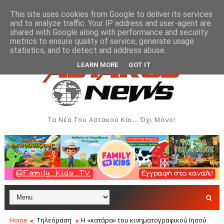
This site uses cookies from Google to deliver its services
and to analyze traffic. Your IP address and user-agent are
shared with Google along with performance and security
metrics to ensure quality of service, generate usage
σεις - Αύγουστος 2026
Όρθρος και Θεία Λειτουργία σ
ΑΣΤΑΚΌΣ
statistics, and to detect and address abuse.
LEARN MORE
GOT IT
Τα Νέα Του Αστακού Και... Όχι Μόνο!
Home
Τηλεόραση
Η «κατάρα» του κινηματογραφικού Ιησού