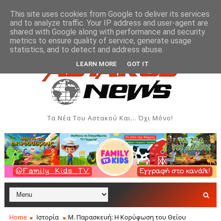
This site uses cookies from Google to deliver its services
and to analyze traffic. Your IP address and user-agent are
shared with Google along with performance and security
metrics to ensure quality of service, generate usage
σεις - Αύγουστος 2026
Όρθρος και Θεία Λειτουργία στ
ΑΣΤΑΚΌΣ
statistics, and to detect and address abuse.
LEARN MORE
GOT IT
Τα Νέα Του Αστακού Και... Όχι Μόνο!
Home
Ιστορία
Μ. Παρασκευή: Η Κορύφωση του Θείου