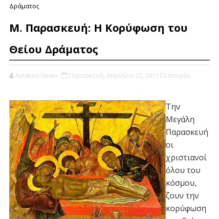
Δράματος
Μ. Παρασκευή: Η Κορύφωση του
Θείου Δράματος
Astakos-News
Παρασκευή, Απριλίου 22, 2011
Ιστορία,
Την
Μεγάλη
Παρασκευή
οι
χριστιανοί
όλου του
κόσμου,
ζουν την
κορύφωση