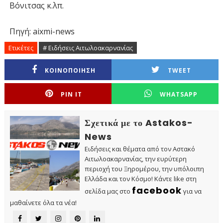
Βόνιτσας κ.λπ.
Πηγή: aixmi-news
Ετικέτες
# Ειδήσεις Αιτωλοακαρνανίας
ΚΟΙΝΟΠΟΙΗΣΗ
TWEET
PIN IT
WHATSAPP
Σχετικά με το Astakos-
News
Ειδήσεις και θέματα από τον Αστακό
Αιτωλοακαρνανίας, την ευρύτερη
περιοχή του Ξηρομέρου, την υπόλοιπη
Ελλάδα και τον Κόσμο! Κάντε like στη
facebook
σελίδα μας στο
για να
μαθαίνετε όλα τα νέα!