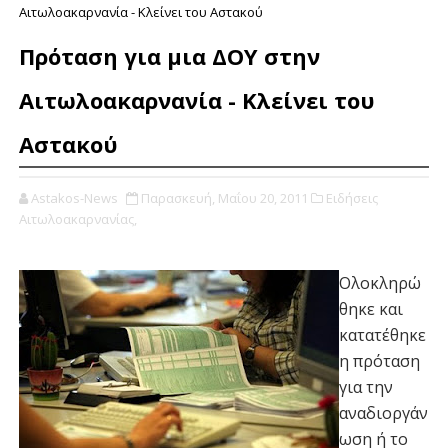
Αιτωλοακαρνανία - Κλείνει του Αστακού
Πρόταση για μια ΔΟΥ στην
Αιτωλοακαρνανία - Κλείνει του
Αστακού
Astakos-News
Παρασκευή, Μαΐου 20, 2011
Ειδήσεις
Αιτωλοακαρνανίας,
Ολοκληρώ
θηκε και
κατατέθηκε
η πρόταση
για την
αναδιοργάν
ωση ή το