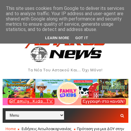
This site uses cookies from Google to deliver its services
and to analyze traffic. Your IP address and user-agent are
shared with Google along with performance and security
metrics to ensure quality of service, generate usage
 στην Έκθεση Τοπικών Προϊόντων και Δημιουργιών
Ε
ΑΣΤΑΚΌΣ
statistics, and to detect and address abuse.
LEARN MORE
GOT IT
Τα Νέα Του Αστακού Και... Όχι Μόνο!
Home
Ειδήσεις Αιτωλοακαρνανίας
Πρόταση για μια ΔΟΥ στην