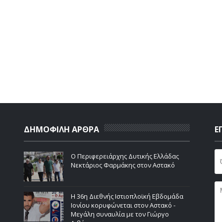
ΔΗΜΟΦΙΛΗ ΑΡΘΡΑ
Ε
Ο Περιφερειάρχης Δυτικής Ελλάδας
Νεκτάριος Φαρμάκης στον Αστακό
Η 36η Διεθνής Ιστιοπλοϊκή Εβδομάδα
Ιονίου κορυφώνεται στον Αστακό -
Μεγάλη συναυλία με τον Γιώργο