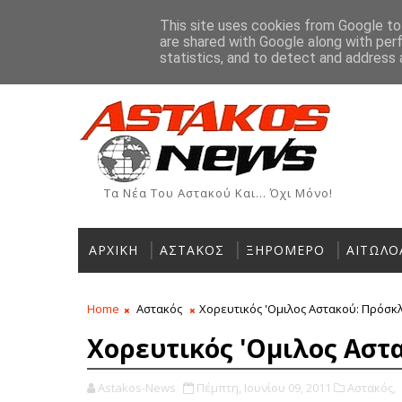
Αρχική
Ιστορία
Χρήσιμα Τηλέφωνα
Αγγελίες
This site uses cookies from Google to 
are shared with Google along with per
ΡΟΗ ΕΙΔΗΣΕΩΝ
statistics, and to detect and address 
Τα Νέα Του Αστακού Και... Όχι Μόνο!
ΑΡΧΙΚΗ
ΑΣΤΑΚΟΣ
ΞΗΡΟΜΕΡΟ
ΑΙΤΩΛΟ
Home
Αστακός
Χορευτικός 'Ομιλος Αστακού: Πρόσκλ
Χορευτικός 'Ομιλος Αστ
Astakos-News
Πέμπτη, Ιουνίου 09, 2011
Αστακός,