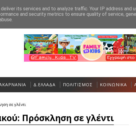
Ανακοίνωση
Επικοινωνία
deliver its services and to analyze traffic. Your IP address and 
formance and security metrics to ensure quality of service, gen
Εργασίες ασφαλτόστρωσης σε τμήματα ο
ΑΣΤΑΚΌΣ
abuse.
ΑΚΑΡΝΑΝΙΑ
Δ.ΕΛΛΑΔΑ
ΠΟΛΙΤΙΣΜΟΣ
ΚΟΙΝΩΝΙΚΑ
ηση σε γλέντι
ακού: Πρόσκληση σε γλέντι