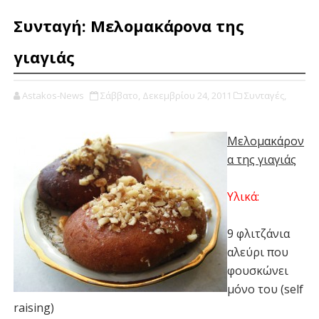
Συνταγή: Μελομακάρονα της
γιαγιάς
Astakos-News
Σάββατο, Δεκεμβρίου 24, 2011
Συνταγές,
Μελομακάρον
α της γιαγιάς
Υλικά:
9 φλιτζάνια
αλεύρι που
φουσκώνει
μόνο του (self
raising)