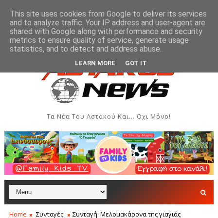
This site uses cookies from Google to deliver its services
and to analyze traffic. Your IP address and user-agent are
shared with Google along with performance and security
metrics to ensure quality of service, generate usage
 Δημιουργιών του Συλλόγου Γυναικών Αστακού
Πα
ΠΟΛΙΤΙΣΜΌΣ
statistics, and to detect and address abuse.
LEARN MORE
GOT IT
Τα Νέα Του Αστακού Και... Όχι Μόνο!
Home
Συνταγές
Συνταγή: Μελομακάρονα της γιαγιάς