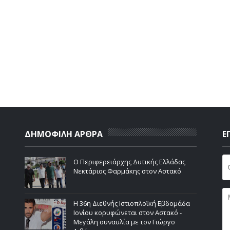
ΔΗΜΟΦΙΛΗ ΑΡΘΡΑ
Ε
Ο Περιφερειάρχης Δυτικής Ελλάδας
Νεκτάριος Φαρμάκης στον Αστακό
Η 36η Διεθνής Ιστιοπλοϊκή Εβδομάδα
Ιονίου κορυφώνεται στον Αστακό -
Μεγάλη συναυλία με τον Γιώργο