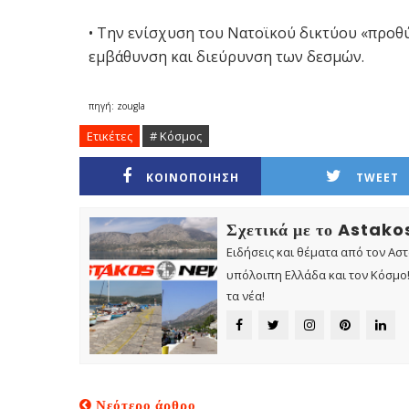
• Την ενίσχυση του Νατοϊκού δικτύου «προθύ
εμβάθυνση και διεύρυνση των δεσμών.
πηγή: zougla
Ετικέτες
# Κόσμος
ΚΟΙΝΟΠΟΙΗΣΗ
TWEET
Σχετικά με το Astak
Ειδήσεις και θέματα από τον Ασ
υπόλοιπη Ελλάδα και τον Κόσμο! 
τα νέα!
Νεότερο άρθρο