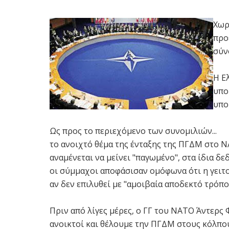
Χωρ
προ
σύν
Η Ε
υπο
υπο
Ως προς το περιεχόμενο των συνομιλιών...
το ανοιχτό θέμα της ένταξης της ΠΓΔΜ στο ΝΑ
αναμένεται να μείνει "παγωμένο", στα ίδια δ
οι σύμμαχοι αποφάσισαν ομόφωνα ότι η γειτο
αν δεν επιλυθεί με "αμοιβαία αποδεκτό τρόπο
Πριν από λίγες μέρες, ο ΓΓ του ΝΑΤΟ Άντερς 
ανοικτοί και θέλουμε την ΠΓΔΜ στους κόλπους