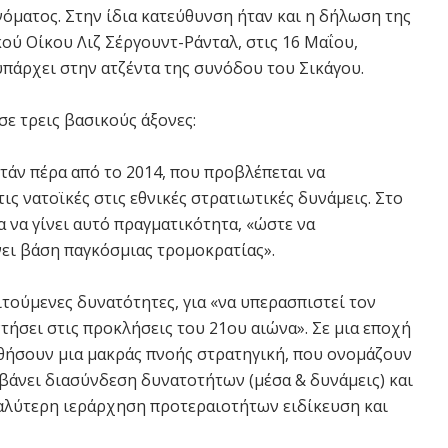
νόματος. Στην ίδια κατεύθυνση ήταν και η δήλωση της
ύ Οίκου Λιζ Σέργουντ-Ράνταλ, στις 16 Μαΐου,
πάρχει στην ατζέντα της συνόδου του Σικάγου.
ε τρεις βασικούς άξονες:
τάν πέρα από το 2014, που προβλέπεται να
ς νατοϊκές στις εθνικές στρατιωτικές δυνάμεις. Στο
α να γίνει αυτό πραγματικότητα, «ώστε να
ίνει βάση παγκόσμιας τρομοκρατίας».
αιτούμενες δυνατότητες, για «να υπερασπιστεί τον
τήσει στις προκλήσεις του 21ου αιώνα». Σε μια εποχή
θήσουν μια μακράς πνοής στρατηγική, που ονομάζουν
μβάνει διασύνδεση δυνατοτήτων (μέσα & δυνάμεις) και
αλύτερη ιεράρχηση προτεραιοτήτων ειδίκευση και