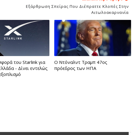
Εξάρθρωση Σπείρας Που Διέπραττε Κλοπές Στην
Αιτωλοακαρνανία
ορά του Starlink για
Ο Ντόναλντ Τραμπ 47ος
Ελλάδα - Δίνει εντελώς
πρόεδρος των ΗΠΑ
εξοπλισμό