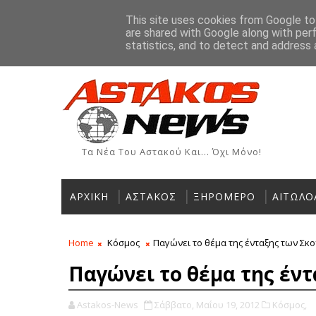
Αρχική
Ιστορία
Χρήσιμα Τηλέφωνα
Αγγελίες
This site uses cookies from Google to 
are shared with Google along with per
ΡΟΗ ΕΙΔΗΣΕΩΝ
statistics, and to detect and address 
Τα Νέα Του Αστακού Και... Όχι Μόνο!
ΑΡΧΙΚΗ
ΑΣΤΑΚΟΣ
ΞΗΡΟΜΕΡΟ
ΑΙΤΩΛΟ
Home
Κόσμος
Παγώνει το θέμα της ένταξης των Σκ
Παγώνει το θέμα της έν
Astakos-News
Σάββατο, Μαΐου 19, 2012
Κόσμος,