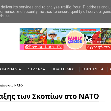
Ανακοίνωση
Επικοινωνία
deliver its services and to analyze traffic. Your IP address and 
formance and security metrics to ensure quality of service, gen
Εργασίες ασφαλτόστρωσης σε τμήματα ο
ΑΣΤΑΚΌΣ
abuse.
ΑΚΑΡΝΑΝΙΑ
Δ.ΕΛΛΑΔΑ
ΠΟΛΙΤΙΣΜΟΣ
ΚΟΙΝΩΝΙΚΑ
οπίων στο ΝΑΤΟ
ταξης των Σκοπίων στο ΝΑΤΟ