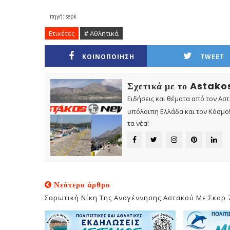
πηγή: sepk
Ετικέτες
# Αθλητικά
ΚΟΙΝΟΠΟΙΗΣΗ
TWEET
Σχετικά με το Astak
Ειδήσεις και θέματα από τον Ασ
υπόλοιπη Ελλάδα και τον Κόσμο! 
τα νέα!
Νεότερο άρθρο
Σαρωτική Νίκη Της Αναγέννησης Αστακού Με Σκορ 