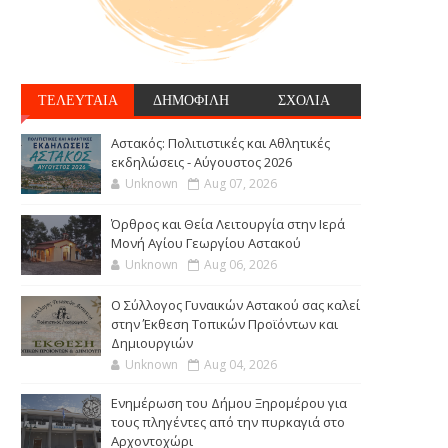
ΤΕΛΕΥΤΑΙΑ
ΔΗΜΟΦΙΛΗ
ΣΧΟΛΙΑ
Αστακός: Πολιτιστικές και Αθλητικές
εκδηλώσεις - Αύγουστος 2026
Unknown
Aug 07, 2026
Όρθρος και Θεία Λειτουργία στην Ιερά
Μονή Αγίου Γεωργίου Αστακού
Unknown
Aug 06, 2026
Ο Σύλλογος Γυναικών Αστακού σας καλεί
στην Έκθεση Τοπικών Προϊόντων και
Δημιουργιών
Unknown
Aug 04, 2026
Ενημέρωση του Δήμου Ξηρομέρου για
τους πληγέντες από την πυρκαγιά στο
Αρχοντοχώρι