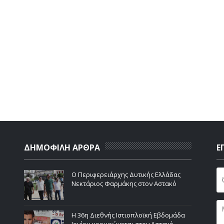
ΔΗΜΟΦΙΛΗ ΑΡΘΡΑ
Ε
Ο Περιφερειάρχης Δυτικής Ελλάδας
Νεκτάριος Φαρμάκης στον Αστακό
Η 36η Διεθνής Ιστιοπλοϊκή Εβδομάδα