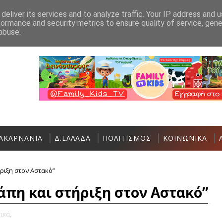
Ανακοίνωση
Επικοινωνία
deliver its services and to analyze traffic. Your IP address and 
formance and security metrics to ensure quality of service, gen
Αστακός: Πολιτιστικές και Αθλητικές εκδ
ΑΘΛΗΤΙΚΆ
abuse.
ΑΚΑΡΝΑΝΙΑ
Δ.ΕΛΛΑΔΑ
ΠΟΛΙΤΙΣΜΟΣ
ΚΟΙΝΩΝΙΚΑ
ριξη στον Αστακό”
άπη και στήριξη στον Αστακό”
ικά,