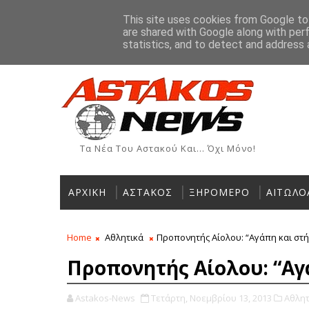
Αρχική
Ιστορία
Χρήσιμα Τηλέφωνα
Αγγελίες
This site uses cookies from Google to 
are shared with Google along with per
ΡΟΗ ΕΙΔΗΣΕΩΝ
statistics, and to detect and address 
Τα Νέα Του Αστακού Και... Όχι Μόνο!
ΑΡΧΙΚΗ
ΑΣΤΑΚΟΣ
ΞΗΡΟΜΕΡΟ
ΑΙΤΩΛΟ
Home
Αθλητικά
Προπονητής Αίoλου: “Αγάπη και στή
Προπονητής Αίoλου: “Αγ
Astakos-News
Τετάρτη, Νοεμβρίου 13, 2013
Αθλητ