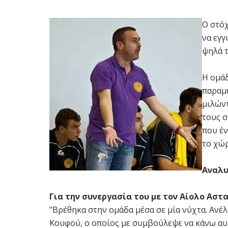
Ο στόχ
να εγγ
ψηλά τ
Η ομάδ
παραμέ
μιλώντ
τους 
που έν
το χώρ
Αναλυ
Για την συνεργασία του με τον Αίολο Αστ
"Βρέθηκα στην ομάδα μέσα σε μία νύχτα. Ανέ
Κουφού, ο οποίος με συμβούλεψε να κάνω αυτ