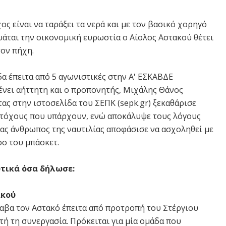
ος είναι να ταράξει τα νερά και με τον βασικό χορηγό
υάται την οικονομική ευρωστία ο Αίολος Αστακού θέτει
ον πήχη.
α έπειτα από 5 αγωνιστικές στην Α' ΕΣΚΑΒΔΕ
νει αήττητη και ο προπονητής, Μιχάλης Θάνος
ας στην ιστοσελίδα του ΣΕΠΚ (sepk.gr) ξεκαθάρισε
στόχους που υπάρχουν, ενώ αποκάλυψε τους λόγους
ας άνθρωπος της ναυτιλίας αποφάσισε να ασχοληθεί με
ο του μπάσκετ.
τικά όσα δήλωσε:
ακού
λαβα τον Αστακό έπειτα από προτροπή του Στέργιου
ή τη συνεργασία. Πρόκειται για μία ομάδα που