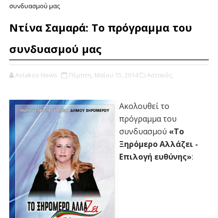
συνδυασμού μας
Ντίνα Σαμαρά: Το πρόγραμμα του
συνδυασμού μας
Astakos-News
Πέμπτη, Μαΐου 15, 2014
Αστακός,
Ακολουθεί το
πρόγραμμα του
συνδυασμού
«Το
Ξηρόμερο Αλλάζει -
Επιλογή ευθύνης»
: