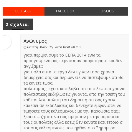
BLOGGER
FACEBOOK
DISQUS
2 σχόλια:
Ανώνυμος
Πέμπτη, Μαΐου 15, 2014 10:41:00 π.μ.
γιατι περιμενουμε το ΕΣΠΑ 2014 ενω τα
προηγουμενα μας περνουσαν απαρατηρητα και δεν ..
αγγιζαμε;;;
γιατι ολα αυτα τα εργα δεν εγιναν τοσα χρονια
δημαρχεια σας και περιμενετε να πιστεψουμε οτι θα
τα κανετε τωρα;
πολιτισμος;;; εχετε καταλαβει οτι τα τελευταια χρονια
πολιτιστικες εκδηλωσεις γινονται απο την τσεπη του
καθε απλου πολιτη του δημου; η οτι σας εχουν
καλεσει σε εκδηλωσεις και δενεχετε εμφανιστει να
τιμησετε τους καλεσμενους με την παρουσια σας;;;
ξερετε ... ζητατε να σας τιμησουν με την παρουσια
τους οι πολιτες αλλα εσεις δεν κανατε κατι τετοιο σ
τοσους καλεσμενους που ηρθαν στο Ξηρομερο...