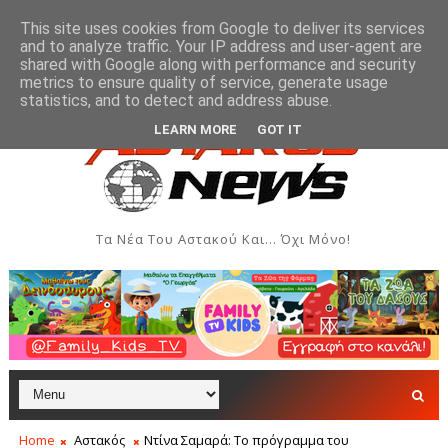
This site uses cookies from Google to deliver its services
and to analyze traffic. Your IP address and user-agent are
shared with Google along with performance and security
metrics to ensure quality of service, generate usage
ουστος 2026
Όρθρος και Θεία Λειτουργία στην Ιερά Μ
ΑΣΤΑΚΌΣ
statistics, and to detect and address abuse.
LEARN MORE
GOT IT
Τα Νέα Του Αστακού Και... Όχι Μόνο!
Home
Αστακός
Ντίνα Σαμαρά: Το πρόγραμμα του