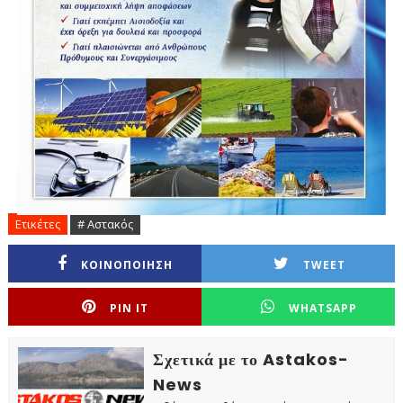
Ετικέτες
# Αστακός
ΚΟΙΝΟΠΟΙΗΣΗ
TWEET
PIN IT
WHATSAPP
Σχετικά με το Astakos-
News