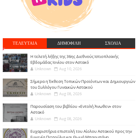
ΤΕΛΕΥΤΑΙΑ
ΔΗΜΟΦΙΛΗ
ΣΧΟΛΙΑ
Η τελετή λήξης της 36ης Διεθνούς Ιστιοπλοϊκής
Εβδομάδας Ιονίου στον Αστακό
Unknown
Aug 10, 2026
Σήμερα η Έκθεση Τοπικών Προϊόντων και Δημιουργιών
του Συλλόγου Γυναικών Αστακού
Unknown
Aug 08, 2026
Παρουσίαση του βιβλίου «Εντολή Άνωθεν» στον
Αστακό
Unknown
Aug 08, 2026
Ευχαριστήρια επιστολή του Αίολου Αστακού προς την
Ευγενία Πιτσούλια και Θωμά Μπαρμπάνη