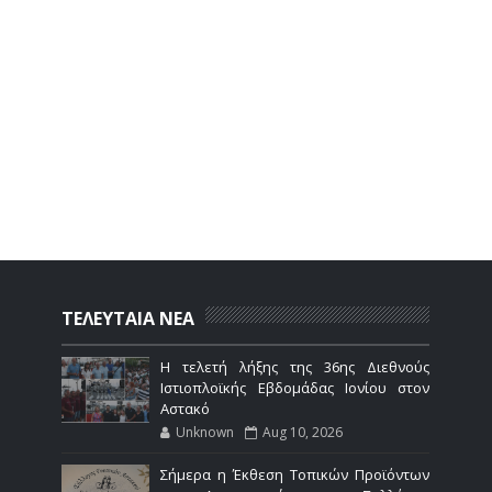
ΤΕΛΕΥΤΑΙΑ ΝΕΑ
Η τελετή λήξης της 36ης Διεθνούς
Ιστιοπλοϊκής Εβδομάδας Ιονίου στον
Αστακό
Unknown
Aug 10, 2026
Σήμερα η Έκθεση Τοπικών Προϊόντων