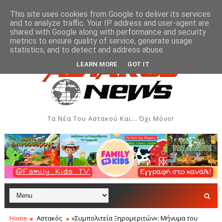
This site uses cookies from Google to deliver its services
and to analyze traffic. Your IP address and user-agent are
shared with Google along with performance and security
metrics to ensure quality of service, generate usage
ομάδας Ιονίου στον Αστακό
Σήμερα η Έκθεση Τοπικ
ΠΟΛΙΤΙΣΜΌΣ
statistics, and to detect and address abuse.
LEARN MORE
GOT IT
Τα Νέα Του Αστακού Και... Όχι Μόνο!
Home
Αστακός
«Συμπολιτεία Ξηρομεριτών»: Μήνυμα του