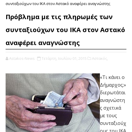
συνταξιούχων του ΙΚΑ στον Αστακό αναφέρει αναγνώστης
Πρόβλημα με τις πληρωμές των
συνταξιούχων του ΙΚΑ στον Αστακό
αναφέρει αναγνώστης
Astakos-News
Τετάρτη, Ιουλίου 01, 2015
Αστακός,
«Τι κάνει ο
Δήμαρχος;»
διερωτάται
αναγνώστη
ς σχετικά
με τους
συνταξιούχ
ους του ΙΚΑ