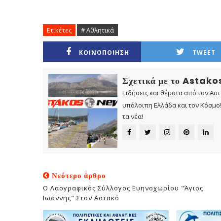
Ετικέτες
# Αθλητικά
ΚΟΙΝΟΠΟΙΗΣΗ
TWEET
Σχετικά με το Astak
Ειδήσεις και θέματα από τον Ασ
υπόλοιπη Ελλάδα και τον Κόσμο! 
τα νέα!
Νεότερο άρθρο
Ο Λαογραφικός Σύλλογος Ευηνοχωρίου "Άγιος
Ιωάννης" Στον Αστακό