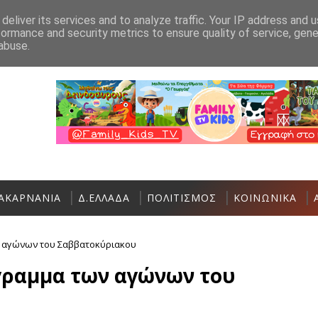
Ανακοίνωση
Επικοινωνία
deliver its services and to analyze traffic. Your IP address and 
formance and security metrics to ensure quality of service, gen
Αστακός: Πολιτιστικές και Αθλητικές εκδηλ
ΑΘΛΗΤΙΚΆ
abuse.
ΑΚΑΡΝΑΝΙΑ
Δ.ΕΛΛΑΔΑ
ΠΟΛΙΤΙΣΜΟΣ
ΚΟΙΝΩΝΙΚΑ
ν αγώνων του Σαββατοκύριακου
γραμμα των αγώνων του