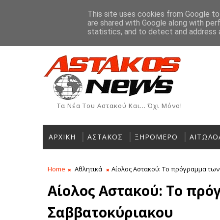
Αρχική
Ιστορία
Χρήσιμα Τηλέφωνα
Αγγελίες
This site uses cookies from Google to 
are shared with Google along with per
ΡΟΗ ΕΙΔΗΣΕΩΝ
statistics, and to detect and address 
Τα Νέα Του Αστακού Και... Όχι Μόνο!
ΑΡΧΙΚΗ
ΑΣΤΑΚΟΣ
ΞΗΡΟΜΕΡΟ
ΑΙΤΩΛΟ
Home
Αθλητικά
Αίολος Αστακού: Το πρόγραμμα τω
Αίολος Αστακού: Το πρό
Σαββατοκύριακου