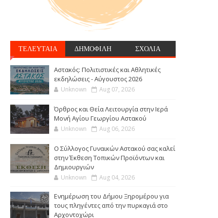
ΤΕΛΕΥΤΑΙΑ
ΔΗΜΟΦΙΛΗ
ΣΧΟΛΙΑ
Αστακός: Πολιτιστικές και Αθλητικές
εκδηλώσεις - Αύγουστος 2026
Unknown
Aug 07, 2026
Όρθρος και Θεία Λειτουργία στην Ιερά
Μονή Αγίου Γεωργίου Αστακού
Unknown
Aug 06, 2026
Ο Σύλλογος Γυναικών Αστακού σας καλεί
στην Έκθεση Τοπικών Προϊόντων και
Δημιουργιών
Unknown
Aug 04, 2026
Ενημέρωση του Δήμου Ξηρομέρου για
τους πληγέντες από την πυρκαγιά στο
Αρχοντοχώρι