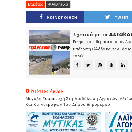
Ετικέτες
# Αθλητικά
ΚΟΙΝΟΠΟΙΗΣΗ
TWEET
Σχετικά με το Astak
Ειδήσεις και θέματα από τον Ασ
υπόλοιπη Ελλάδα και τον Κόσμο! 
τα νέα!
Νεότερο άρθρο
Μεγάλη Συμμετοχή Στη Διαδήλωση Αγροτών, Αλιέ
Και Κτηνοτρόφων Του Δήμου Ξηρομέρου