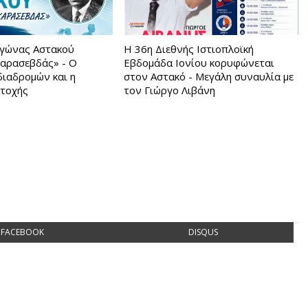
Αγώνας Αστακού
Η 36η Διεθνής Ιστιοπλοϊκή
αρασεβδάς» - Ο
Εβδομάδα Ιονίου κορυφώνεται
διαδρομών και η
στον Αστακό - Μεγάλη συναυλία με
ετοχής
τον Γιώργο Λιβάνη
FACEBOOK
DISQUS