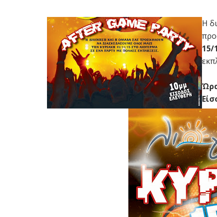
Η δ
προ
15/
εκπ
Ώρα
Είσ