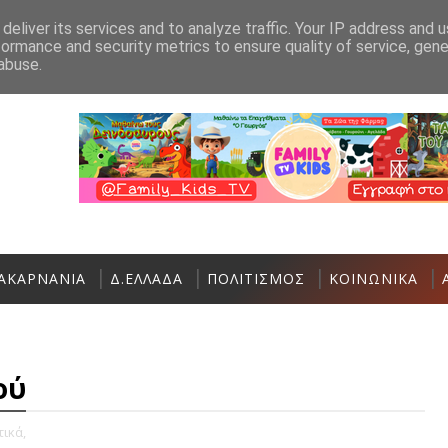
Ανακοίνωση
Επικοινωνία
deliver its services and to analyze traffic. Your IP address and 
formance and security metrics to ensure quality of service, gen
Ο Σύλλογος Γυναικών Αστακού σας καλεί 
ΑΣΤΑΚΌΣ
abuse.
ΑΚΑΡΝΑΝΙΑ
Δ.ΕΛΛΑΔΑ
ΠΟΛΙΤΙΣΜΟΣ
ΚΟΙΝΩΝΙΚΑ
ού
ικά,