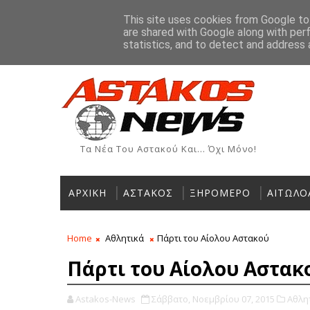
Αρχική
Ιστορία
Χρήσιμα Τηλέφωνα
Αγγελίες
This site uses cookies from Google to 
are shared with Google along with per
ΡΟΗ ΕΙΔΗΣΕΩΝ
statistics, and to detect and address 
Τα Νέα Του Αστακού Και... Όχι Μόνο!
ΑΡΧΙΚΗ
ΑΣΤΑΚΟΣ
ΞΗΡΟΜΕΡΟ
ΑΙΤΩΛΟ
Home
Αθλητικά
Πάρτι του Αίολου Αστακού
Πάρτι του Αίολου Αστακ
Astakos-News
Σάββατο, Νοεμβρίου 07, 2015
Αθλητ