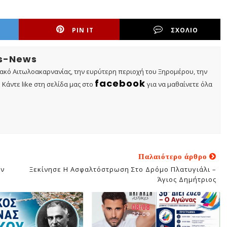
PIN IT
ΣΧΟΛΙΟ
os-News
τακό Αιτωλοακαρνανίας, την ευρύτερη περιοχή του Ξηρομέρου, την
facebook
Κάντε like στη σελίδα μας στο
για να μαθαίνετε όλα
Παλαιότερο άρθρο
ων
Ξεκίνησε Η Ασφαλτόστρωση Στο Δρόμο Πλατυγιάλι –
Άγιος Δημήτριος