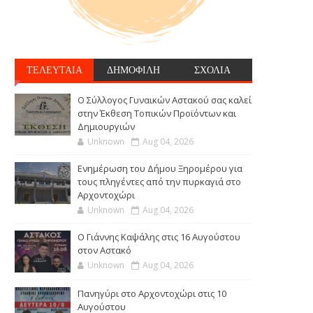
ΤΕΛΕΥΤΑΙΑ
ΔΗΜΟΦΙΛΗ
ΣΧΟΛΙΑ
Ο Σύλλογος Γυναικών Αστακού σας καλεί
στην Έκθεση Τοπικών Προϊόντων και
Δημιουργιών
Unknown
Aug 04, 2026
Ενημέρωση του Δήμου Ξηρομέρου για
τους πληγέντες από την πυρκαγιά στο
Αρχοντοχώρι
Unknown
Aug 04, 2026
Ο Γιάννης Καψάλης στις 16 Αυγούστου
στον Αστακό
Unknown
Aug 04, 2026
Πανηγύρι στο Αρχοντοχώρι στις 10
Αυγούστου