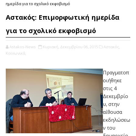
ημερίδα για το σχολικό εκφοβισμό
Αστακός: Επιμορφωτική ημερίδα
για το σχολικό εκφοβισμό
Astakos-News
Κυριακή, Δεκεμβρίου 06, 2015
Αστακός,
Κοινωνικά,
Πραγματοπ
οιήθηκε
στις 4
Δεκεμβρίο
υ, στην
αίθουσα
εκδηλώσεω
ν του
δημαρχείο