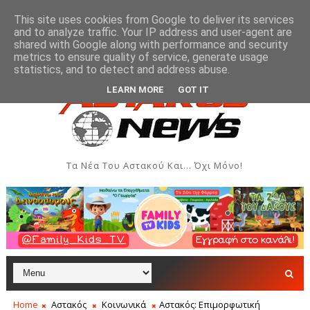
This site uses cookies from Google to deliver its services
and to analyze traffic. Your IP address and user-agent are
shared with Google along with performance and security
metrics to ensure quality of service, generate usage
υ Αστακού
Βλάβη στην ύδρευση της Παλιόβαρκας
ΞΗΡΌΜΕΡΟ
statistics, and to detect and address abuse.
LEARN MORE
GOT IT
Τα Νέα Του Αστακού Και... Όχι Μόνο!
Home
Αστακός
Κοινωνικά
Αστακός: Επιμορφωτική