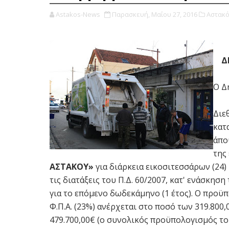
Astakos-News
Παρασκευή, Μαΐου 27, 2016
Αστακό
Δ
Ο Δ
Διε
κατ
άπο
της
ΑΣΤΑΚΟΥ»
για διάρκεια εικοσιτεσσάρων (24)
τις διατάξεις του Π.Δ. 60/2007, κατ' ενάσκη
για το επόμενο δωδεκάμηνο (1 έτος). Ο προ
Φ.Π.Α. (23%) ανέρχεται στο ποσό των 319.800
479.700,00€ (ο συνολικός προϋπολογισμός τ