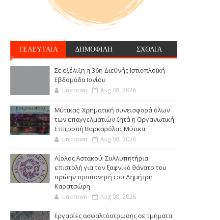
ΤΕΛΕΥΤΑΙΑ
ΔΗΜΟΦΙΛΗ
ΣΧΟΛΙΑ
Σε εξέλιξη η 36η Διεθνής Ιστιοπλοϊκή
Εβδομάδα Ιονίου
Unknown
Aug 08, 2026
Μύτικας: Χρηματική συνεισφορά όλων
των επαγγελματιών ζητά η Οργανωτική
Επιτροπή Βαρκαρόλας Μύτικα
Unknown
Aug 08, 2026
Αίολος Αστακού: Συλλυπητήρια
επιστολή για τον ξαφνικό θάνατο του
πρώην προπονητή του Δημήτρη
Καρατσώρη
Unknown
Aug 08, 2026
Εργασίες ασφαλτόστρωσης σε τμήματα