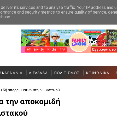
Ανακοίνωση
Επικοινωνία
deliver its services and to analyze traffic. Your IP address and 
formance and security metrics to ensure quality of service, gen
Σε εξέλιξη η 36η Διεθνής Ιστιοπλοϊκή Εβδ
ΑΘΛΗΤΙΚΆ
abuse.
ΑΚΑΡΝΑΝΙΑ
Δ.ΕΛΛΑΔΑ
ΠΟΛΙΤΙΣΜΟΣ
ΚΟΙΝΩΝΙΚΑ
ομιδή απορριμμάτων στη Δ.Ε. Αστακού
ια την αποκομιδή
Αστακού