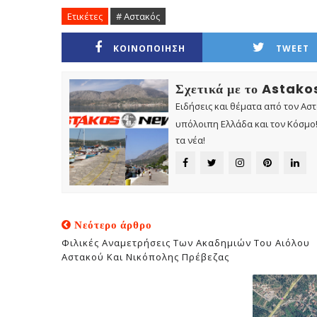
Ετικέτες
# Αστακός
ΚΟΙΝΟΠΟΙΗΣΗ
TWEET
Σχετικά με το Astak
Ειδήσεις και θέματα από τον Ασ
υπόλοιπη Ελλάδα και τον Κόσμο! 
τα νέα!
Νεότερο άρθρο
Φιλικές Αναμετρήσεις Των Ακαδημιών Του Αιόλου
Αστακού Και Νικόπολης Πρέβεζας