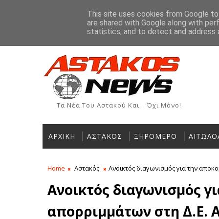
Αρχική
Ιστορία
Χρήσιμα Τηλέφωνα
Αγγελίες
This site uses cookies from Google to 
are shared with Google along with per
ΡΟΗ ΕΙΔΗΣΕΩΝ
statistics, and to detect and address 
Τα Νέα Του Αστακού Και... Όχι Μόνο!
ΑΡΧΙΚΗ
ΑΣΤΑΚΟΣ
ΞΗΡΟΜΕΡΟ
ΑΙΤΩΛΟ
Home
Αστακός
Ανοικτός διαγωνισμός για την αποκ
Ανοικτός διαγωνισμός γ
απορριμμάτων στη Δ.Ε. 