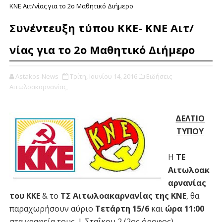
ΚΝΕ Αιτ/νίας για το 2ο Μαθητικό Διήμερο
Συνέντευξη τύπου ΚΚΕ- ΚΝΕ Αιτ/
νίας για το 2ο Μαθητικό Διήμερο
Astakos-News
Τρίτη, Ιουνίου 14, 2016
Ειδήσεις
Αιτωλοακαρνανίας,
ΔΕΛΤΙΟ
ΤΥΠΟΥ
Η
ΤΕ
Αιτωλοακ
αρνανίας
του ΚΚΕ
& το
ΤΣ Αιτωλοακαρνανίας της ΚΝΕ
, θα
παραχωρήσουν αύριο
Τετάρτη 15/6
και
ώρα 11:00
στα γραφεία τους, Ι. Σταΐκου 2 (2ος όροφος),