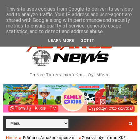
This site uses cookies from Google to deliver its services
and to analyze traffic. Your IP address and user-agent are
shared with Google along with performance and security
metrics to ensure quality of service, generate usage
εί στην Έκθεση Τοπικών Προϊόντων και Δημιουργιών
ΑΣΤΑΚΌΣ
statistics, and to detect and address abuse.
LEARN MORE
GOT IT
Τα Νέα Του Αστακού Και... Όχι Μόνο!
Home
Ειδήσεις Αιτωλοακαρνανίας
Συνέντευξη τύπου ΚΚΕ-