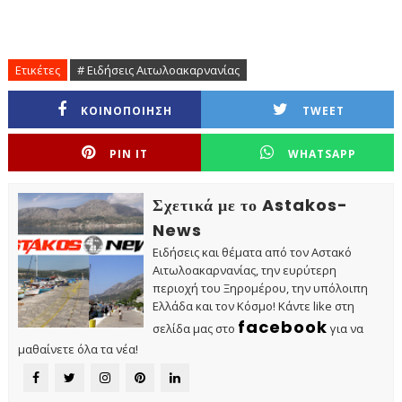
Ετικέτες
# Ειδήσεις Αιτωλοακαρνανίας
ΚΟΙΝΟΠΟΙΗΣΗ
TWEET
PIN IT
WHATSAPP
Σχετικά με το Astakos-
News
Ειδήσεις και θέματα από τον Αστακό
Αιτωλοακαρνανίας, την ευρύτερη
περιοχή του Ξηρομέρου, την υπόλοιπη
Ελλάδα και τον Κόσμο! Κάντε like στη
facebook
σελίδα μας στο
για να
μαθαίνετε όλα τα νέα!