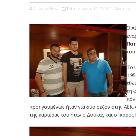
Astakos-News
Τρίτη, Ιουλίου 19, 2016
Αθλητικά,
Ο Α
ένα
Παπ
του
Το 
1.95
εθν
τη 
πόν
προηγουμένως ήταν για δύο σεζόν στην ΑΕΚ, φ
της καριέρας του ήταν ο Δούκας και ο Ίκαρος 