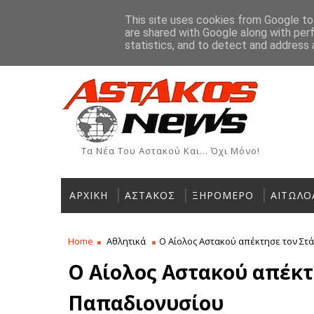
Αρχική
Ιστορία
Χρήσιμα Τηλέφωνα
Αγγελίες
This site uses cookies from Google to 
are shared with Google along with per
ΡΟΗ ΕΙΔΗΣΕΩΝ
statistics, and to detect and address 
Τα Νέα Του Αστακού Και... Όχι Μόνο!
ΑΡΧΙΚΗ
ΑΣΤΑΚΟΣ
ΞΗΡΟΜΕΡΟ
ΑΙΤΩΛΟ
Home
Αθλητικά
Ο Αίολος Αστακού απέκτησε τον Στ
Ο Αίολος Αστακού απέκτ
Παπαδιονυσίου