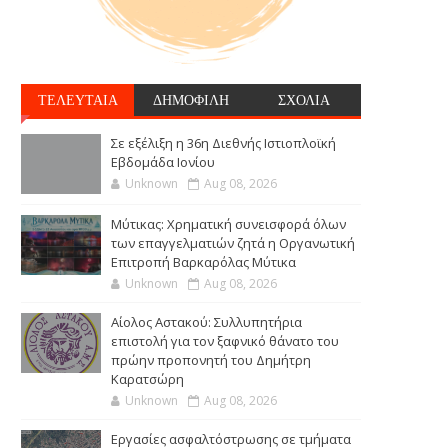
ΤΕΛΕΥΤΑΙΑ
ΔΗΜΟΦΙΛΗ
ΣΧΟΛΙΑ
Σε εξέλιξη η 36η Διεθνής Ιστιοπλοϊκή
Εβδομάδα Ιονίου
Unknown
Aug 08, 2026
Μύτικας: Χρηματική συνεισφορά όλων
των επαγγελματιών ζητά η Οργανωτική
Επιτροπή Βαρκαρόλας Μύτικα
Unknown
Aug 08, 2026
Αίολος Αστακού: Συλλυπητήρια
επιστολή για τον ξαφνικό θάνατο του
πρώην προπονητή του Δημήτρη
Καρατσώρη
Unknown
Aug 08, 2026
Εργασίες ασφαλτόστρωσης σε τμήματα