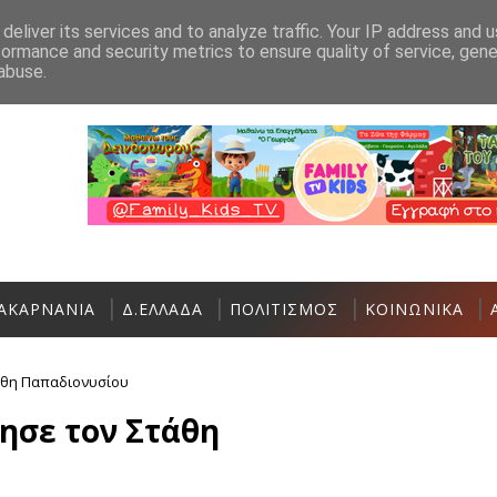
Ανακοίνωση
Επικοινωνία
deliver its services and to analyze traffic. Your IP address and 
formance and security metrics to ensure quality of service, gen
Σε εξέλιξη η 36η Διεθνής Ιστιοπλοϊκή Εβδ
ΑΘΛΗΤΙΚΆ
abuse.
ΑΚΑΡΝΑΝΙΑ
Δ.ΕΛΛΑΔΑ
ΠΟΛΙΤΙΣΜΟΣ
ΚΟΙΝΩΝΙΚΑ
άθη Παπαδιονυσίου
ησε τον Στάθη