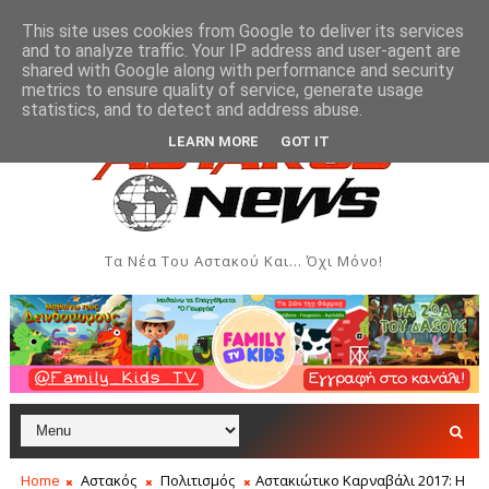
This site uses cookies from Google to deliver its services
and to analyze traffic. Your IP address and user-agent are
shared with Google along with performance and security
metrics to ensure quality of service, generate usage
αι Δημιουργιών του Συλλόγου Γυναικών Αστακού
Π
ΠΟΛΙΤΙΣΜΌΣ
statistics, and to detect and address abuse.
LEARN MORE
GOT IT
Τα Νέα Του Αστακού Και... Όχι Μόνο!
Home
Αστακός
Πολιτισμός
Αστακιώτικο Καρναβάλι 2017: Η