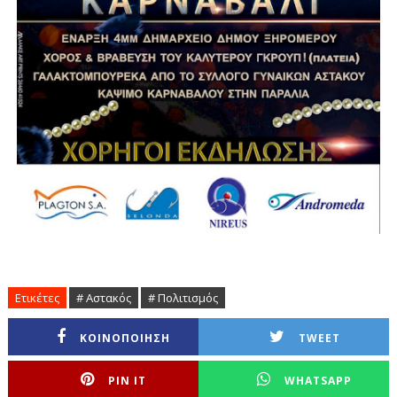
Ετικέτες
# Αστακός
# Πολιτισμός
ΚΟΙΝΟΠΟΙΗΣΗ
TWEET
PIN IT
WHATSAPP