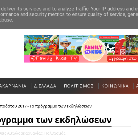
Ανακοίνωση
Επικοινωνία
deliver its services and to analyze traffic. Your IP address and 
formance and security metrics to ensure quality of service, gen
Ο Σύλλογος Γυναικών Αστακού σας καλεί 
ΑΣΤΑΚΌΣ
abuse.
ΑΚΑΡΝΑΝΙΑ
Δ.ΕΛΛΑΔΑ
ΠΟΛΙΤΙΣΜΟΣ
ΚΟΙΝΩΝΙΚΑ
παδάτου 2017 - Το πρόγραμμα των εκδηλώσεων
ρόγραμμα των εκδηλώσεων
σεις Αιτωλοακαρνανίας,
Πολιτισμός,