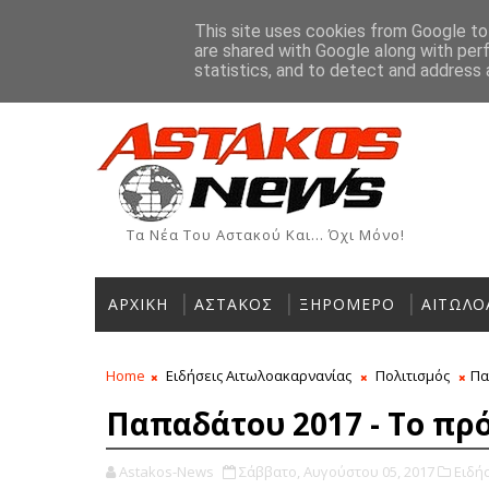
Αρχική
Ιστορία
Χρήσιμα Τηλέφωνα
Αγγελίες
This site uses cookies from Google to 
are shared with Google along with per
ΡΟΗ ΕΙΔΗΣΕΩΝ
statistics, and to detect and address 
Τα Νέα Του Αστακού Και... Όχι Μόνο!
ΑΡΧΙΚΗ
ΑΣΤΑΚΟΣ
ΞΗΡΟΜΕΡΟ
ΑΙΤΩΛΟ
Home
Ειδήσεις Αιτωλοακαρνανίας
Πολιτισμός
Πα
Παπαδάτου 2017 - Το π
Astakos-News
Σάββατο, Αυγούστου 05, 2017
Ειδή