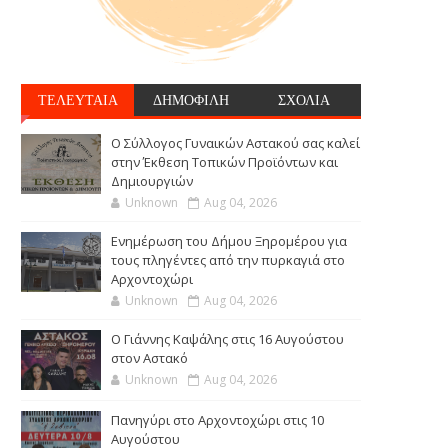
ΤΕΛΕΥΤΑΙΑ
ΔΗΜΟΦΙΛΗ
ΣΧΟΛΙΑ
Ο Σύλλογος Γυναικών Αστακού σας καλεί
στην Έκθεση Τοπικών Προϊόντων και
Δημιουργιών
Unknown
Aug 04, 2026
Ενημέρωση του Δήμου Ξηρομέρου για
τους πληγέντες από την πυρκαγιά στο
Αρχοντοχώρι
Unknown
Aug 04, 2026
Ο Γιάννης Καψάλης στις 16 Αυγούστου
στον Αστακό
Unknown
Aug 04, 2026
Πανηγύρι στο Αρχοντοχώρι στις 10
Αυγούστου