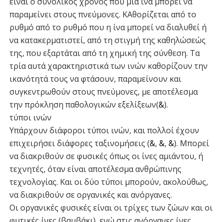
είναι ο συνολικός χρόνος που μια ίνα μπορεί να
παραμείνει στους πνεύμονες. ΚΑθορίζεται από το
ρυθμό από το ρυθμό που η ίνα μπορεί να διαλυθεί ή
να κατακερματιστεί, από τη στιγμή της καθηλώσεώς
της, που εξαρτάται από τη χημική της σύνθεση. Τα
τρία αυτά χαρακτηριστικά των ινών καθορίζουν την
ικανότητά τους να φτάσουν, παραμείνουν και
συγκεντρωθούν στους πνεύμονες, με αποτέλεσμα
την πρόκληση παθολογικών εξελίξεων(
&
).
τύποι ινών
Υπάρχουν διάφοροι τύποι ινών, και πολλοί έχουν
επιχειρήσει διάφορες ταξινομήσεις (
&
,
&
,
&
). Μπορεί
να διακριθούν σε φυσικές όπως οι ίνες αμιάντου, ή
τεχνητές, όταν είναι αποτέλεσμα ανθρώπινης
τεχνολογίας. Και οι δύο τύποι μπορούν, ακολούθως,
να διακριθούν σε οργανικές και ανόργανες.
Οι οργανικές φυσικές είναι οι τρίχες των ζώων και οι
φυτικές ίνες (βαμβάκι), ενώ στις ανόργανες ίνες