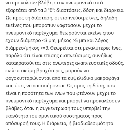
να προκαλούν βλάβη στον πνευμονικό ιστό
εξαρτάται από τα 3 "δ": διαστάσεις, δόση και διάρκεια.
Ως προς τη διάσταση, οι εισπνεύσιμε ίνες, δηλαδή
εκείνες που μποροπυν ναφτάσουν μέχρι το
πνευμονικό παρέγχυμα, θεωρούνται εκείνε ςπου
έχουν διάμετρο <3 μm, μήκος >5 μm και λόγος
διάμρεο/μήκος >=3. Θεωρείται ότι μεγαλύτερες ίνες,
παρ΄όλο ότι είναι επίσης εισπνεύσιμες, συνήθως
κατακρατούνται στις ανώτερες αναπνευστικές οδούς,
ενώ οι ακόμη βραχύτερες, μπρούν να
φαγοκυτταρώνονται από τα κυψελιδικά μακροφάγα
και, έτσι, να ααποσύρονται. Ως προς τη δόση, που
είναι η ποσότητα των ινών που φτάνουν μέχρι το
πνευμονικό παρέγχυμα και μπορεί να προκαλέσουν
βλάβες, όταν η συγκέντρωσή τους υπερβεί την
ικανότητα του αμυντικού συστήματος προς
απόσυρσή τους. Η διάρκεια, ή βιοδιαθεσιμότητα