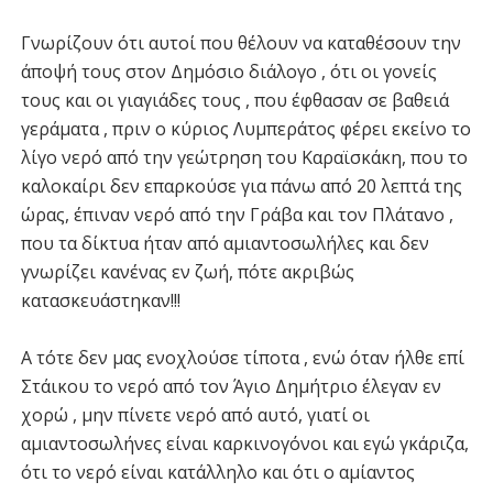
Γνωρίζουν ότι αυτοί που θέλουν να καταθέσουν την
άποψή τους στον Δημόσιο διάλογο , ότι οι γονείς
τους και οι γιαγιάδες τους , που έφθασαν σε βαθειά
γεράματα , πριν ο κύριος Λυμπεράτος φέρει εκείνο το
λίγο νερό από την γεώτρηση του Καραϊσκάκη, που το
καλοκαίρι δεν επαρκούσε για πάνω από 20 λεπτά της
ώρας, έπιναν νερό από την Γράβα και τον Πλάτανο ,
που τα δίκτυα ήταν από αμιαντοσωλήλες και δεν
γνωρίζει κανένας εν ζωή, πότε ακριβώς
κατασκευάστηκαν!!!
Α τότε δεν μας ενοχλούσε τίποτα , ενώ όταν ήλθε επί
Στάικου το νερό από τον Άγιο Δημήτριο έλεγαν εν
χορώ , μην πίνετε νερό από αυτό, γιατί οι
αμιαντοσωλήνες είναι καρκινογόνοι και εγώ γκάριζα,
ότι το νερό είναι κατάλληλο και ότι ο αμίαντος