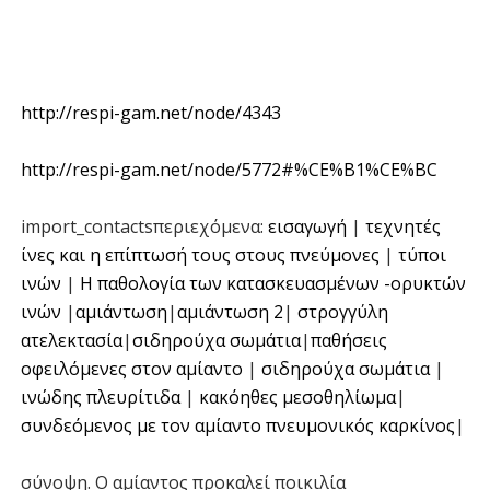
http://respi-gam.net/node/4343
http://respi-gam.net/node/5772#%CE%B1%CE%BC
import_contactsπεριεχόμενα:
εισαγωγή
|
τεχνητές
ίνες και η επίπτωσή τους στους πνεύμονες
|
τύποι
ινών
|
Η παθολογία των κατασκευασμένων -ορυκτών
ινών
|
αμιάντωση
|
αμιάντωση 2
|
στρογγύλη
ατελεκτασία
|
σιδηρούχα σωμάτια
|
παθήσεις
οφειλόμενες στον αμίαντο
|
σιδηρούχα σωμάτια
|
ινώδης πλευρίτιδα
|
κακόηθες μεσοθηλίωμα
|
συνδεόμενος με τον αμίαντο πνευμονικός καρκίνος
|
σύνοψη. Ο αμίαντος προκαλεί ποικιλία