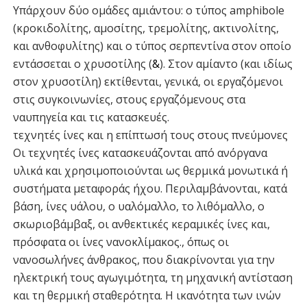
Υπάρχουν δύο ομάδες αμιάντου: ο τύπος amphibole
(κροκιδολίτης, αμοσίτης, τρεμολίτης, ακτινολίτης,
και ανθοφυλίτης) και ο τύπος σερπεντίνα στον οποίο
εντάσσεται ο χρυσοτίλης (
&
). Στον αμίαντο (και ιδίως
στον χρυσοτίλη) εκτίθενται, γενικά, οι εργαζόμενοι
στις συγκοινωνίες, στους εργαζόμενους στα
ναυπηγεία και τις κατασκευές.
τεχνητές ίνες και η επίπτωσή τους στους πνεύμονες
Οι τεχνητές ίνες κατασκευάζονται από ανόργανα
υλικά και χρησιμοποιούνται ως θερμικά μονωτικά ή
συστήματα μεταφοράς ήχου. Περιλαμβάνονται, κατά
βάση, ίνες υάλου, ο υαλόμαλλο, το λιθόμαλλο, ο
σκωριοβάμβαξ, οι ανθεκτικές κεραμικές ίνες και,
πρόσφατα οι ίνες νανοκλίμακος., όπως οι
νανοσωλήνες άνθρακος, που διακρίνονται για την
ηλεκτρική τους αγωγιμότητα, τη μηχανική αντίσταση
και τη θερμική σταθερότητα. Η ικανότητα των ινών