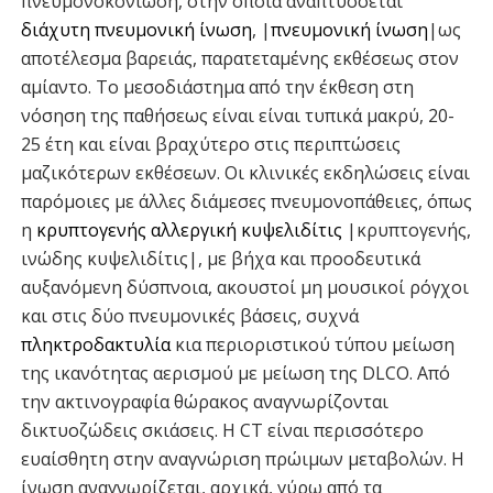
πνευμονοκονίωση, στην οποία αναπτύσσεται
διάχυτη πνευμονική ίνωση
, |
πνευμονική ίνωση
|ως
αποτέλεσμα βαρειάς, παρατεταμένης εκθέσεως στον
αμίαντο. Το μεσοδιάστημα από την έκθεση στη
νόσηση της παθήσεως είναι είναι τυπικά μακρύ, 20-
25 έτη και είναι βραχύτερο στις περιπτώσεις
μαζικότερων εκθέσεων. Οι κλινικές εκδηλώσεις είναι
παρόμοιες με άλλες διάμεσες πνευμονοπάθειες, όπως
η
κρυπτογενής αλλεργική κυψελιδίτις
|κρυπτογενής,
ινώδης κυψελιδίτις|, με βήχα και προοδευτικά
αυξανόμενη δύσπνοια, ακουστοί μη μουσικοί ρόγχοι
και στις δύο πνευμονικές βάσεις, συχνά
πληκτροδακτυλία
κια περιοριστικού τύπου μείωση
της ικανότητας αερισμού με μείωση της DLCO. Από
την ακτινογραφία θώρακος αναγνωρίζονται
δικτυοζώδεις σκιάσεις. Η CT είναι περισσότερο
ευαίσθητη στην αναγνώριση πρώιμων μεταβολών. Η
ίνωση αναγνωρίζεται, αρχικά, γύρω από τα