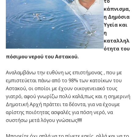
το
κάπνισμα,
η Δημόσια
Υγεία και
η
καταλληλ
ότητα του
πόσιμου νερού του Αστακού.
Αναλαμβάνω την ευθύνη ως επιστήμονας , που με
εμπιστεύεται πάνω από το 98% των κατοίκων του
Αστακού, οι οποίοι με έχουν οικογενειακό τους
γιατρό, αφού γνωρίζω πολύ καλά,πως και η σημερινή
Δημοτική Αρχή πράττει τα δέοντα, για να έχουμε
αρίστης ποιότητας ασφαλές για πόση νερό, να
συστήσω μετά λόγου γνώσεως!!!!!
Μπορείτε όχι απλά να το πίνετε εσείς, αλλά και να το