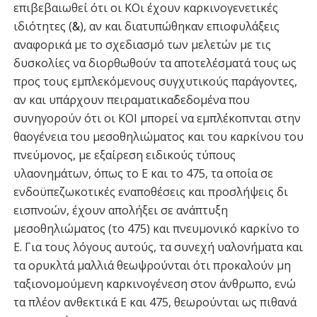
επιβεβαιωθεί ότι οι ΚΟι έχουν καρκινογενετικές
ιδιότητες (
&
), αν και διατυπώθηκαν επιοφυλάξεις
αναφορικά με το σχεδιασμό των μελετών με τις
δυσκολίες να διορθωθούν τα αποτελέσματά τους ως
προς τους εμπλεκόμενους συγχυτικούς παράγοντες,
αν και υπάρχουν πειραματικα΄δεδομένα που
συνηγορούν ότι οι ΚΟΙ μπορεί να εμπλέκοπνται στην
θαογένεια του μεσοθηλιώματος και του καρκίνου του
πνεύμονος, με εξαίρεση ειδικούς τύπους
υλαονημάτων, όπως το Ε και το 475, τα οποία σε
ενδοϋπεζωκοτικές εναποθέσεις και προσλήψεις δι
εισπνοών, έχουν απολήξει σε ανάπτυξη
μεσοθηλιώματος (το 475) και πνευμονικό καρκίνο το
Ε. Για τους λόγους αυτούς, τα συνεχή υαλονήματα και
τα ορυκλτά μαλλιά θεωψρούνται ότι προκαλούν μη
ταξιονομούμενη καρκινογένεση στον άνθρωπο, ενώ
τα πλέον ανθεκτικά Ε και 475, θεωρούνται ως πιθανά