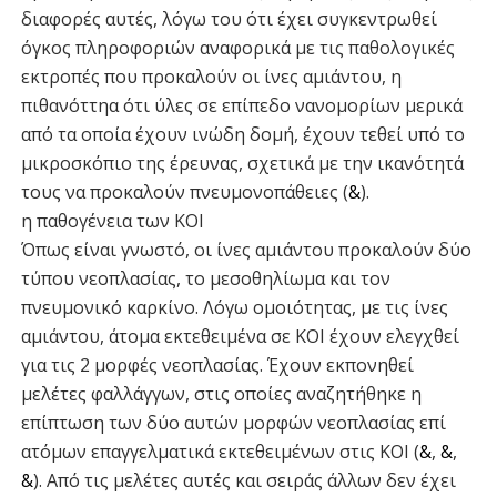
διαφορές αυτές, λόγω του ότι έχει συγκεντρωθεί
όγκος πληροφοριών αναφορικά με τις παθολογικές
εκτροπές που προκαλούν οι ίνες αμιάντου, η
πιθανόττηα ότι ύλες σε επίπεδο νανομορίων μερικά
από τα οποία έχουν ινώδη δομή, έχουν τεθεί υπό το
μικροσκόπιο της έρευνας, σχετικά με την ικανότητά
τους να προκαλούν πνευμονοπάθειες (
&
).
η παθογένεια των ΚΟΙ
Όπως είναι γνωστό, οι ίνες αμιάντου προκαλούν δύο
τύπου νεοπλασίας, το μεσοθηλίωμα και τον
πνευμονικό καρκίνο. Λόγω ομοιότητας, με τις ίνες
αμιάντου, άτομα εκτεθειμένα σε ΚΟΙ έχουν ελεγχθεί
για τις 2 μορφές νεοπλασίας. Έχουν εκπονηθεί
μελέτες φαλλάγγων, στις οποίες αναζητήθηκε η
επίπτωση των δύο αυτών μορφών νεοπλασίας επί
ατόμων επαγγελματικά εκτεθειμένων στις ΚΟΙ (
&
,
&
,
&
). Από τις μελέτες αυτές και σειράς άλλων δεν έχει