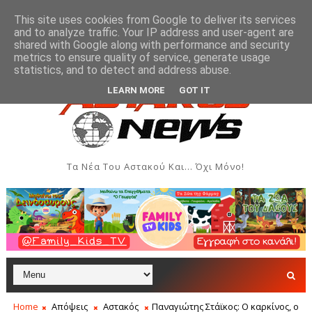
This site uses cookies from Google to deliver its services
and to analyze traffic. Your IP address and user-agent are
shared with Google along with performance and security
metrics to ensure quality of service, generate usage
Αύγουστος 2026
Όρθρος και Θεία Λειτουργία στην Ιερ
ΑΣΤΑΚΌΣ
statistics, and to detect and address abuse.
LEARN MORE
GOT IT
Τα Νέα Του Αστακού Και... Όχι Μόνο!
Home
Απόψεις
Αστακός
Παναγιώτης Στάϊκος: Ο καρκίνος, ο