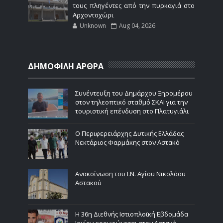
τους πληγέντες από την πυρκαγιά στο
Αρχοντοχώρι
Unknown
Aug 04, 2026
ΔΗΜΟΦΙΛΗ ΑΡΘΡΑ
Συνέντευξη του Δημάρχου Ξηρομέρου
στον τηλεοπτικό σταθμό ΣΚΑΙ για την
τουριστική επένδυση στο Πλατυγιάλι
Ο Περιφερειάρχης Δυτικής Ελλάδας
Νεκτάριος Φαρμάκης στον Αστακό
Ανακοίνωση του Ι.Ν. Αγίου Νικολάου
Αστακού
Η 36η Διεθνής Ιστιοπλοϊκή Εβδομάδα
Ιονίου κορυφώνεται στον Αστακό -