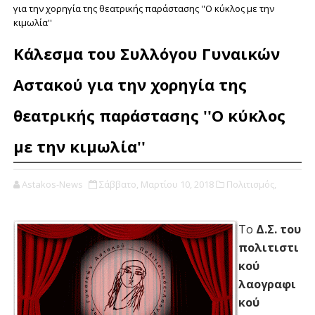
για την χορηγία της θεατρικής παράστασης ''Ο κύκλος με την
κιμωλία''
Κάλεσμα του Συλλόγου Γυναικών
Αστακού για την χορηγία της
θεατρικής παράστασης ''Ο κύκλος
με την κιμωλία''
Astakos-News
Σάββατο, Μαρτίου 10, 2018
Πολιτισμός,
Το
Δ.Σ. του
πολιτιστι
κού
λαογραφι
κού