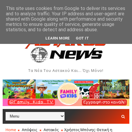
This site uses cookies from Google to deliver its services
and to analyze traffic. Your IP address and user-agent are
shared with Google along with performance and security
metrics to ensure quality of service, generate usage
 Δημιουργιών του Συλλόγου Γυναικών Αστακού
Παρ
ΠΟΛΙΤΙΣΜΌΣ
statistics, and to detect and address abuse.
LEARN MORE
GOT IT
Τα Νέα Του Αστακού Και... Όχι Μόνο!
Home
Απόψεις
Αστακός
Χρήστος Μπόνης: Θετική η