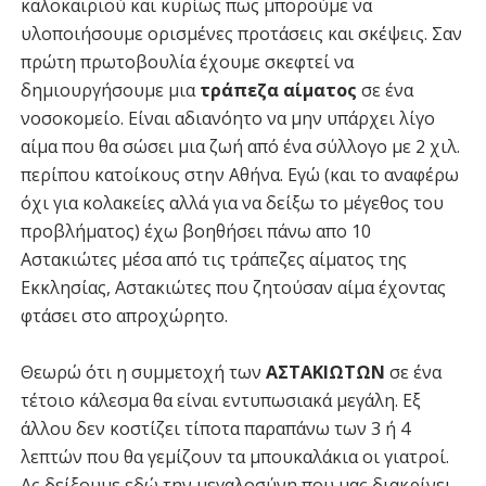
καλοκαιριού και κυρίως πως μπορούμε να
υλοποιήσουμε ορισμένες προτάσεις και σκέψεις. Σαν
πρώτη πρωτοβουλία έχουμε σκεφτεί να
δημιουργήσουμε μια
τράπεζα αίματος
σε ένα
νοσοκομείο. Είναι αδιανόητο να μην υπάρχει λίγο
αίμα που θα σώσει μια ζωή από ένα σύλλογο με 2 χιλ.
περίπου κατοίκους στην Αθήνα. Εγώ (και το αναφέρω
όχι για κολακείες αλλά για να δείξω το μέγεθος του
προβλήματος) έχω βοηθήσει πάνω απο 10
Αστακιώτες μέσα από τις τράπεζες αίματος της
Εκκλησίας, Αστακιώτες που ζητούσαν αίμα έχοντας
φτάσει στο απροχώρητο.
Θεωρώ ότι η συμμετοχή των
ΑΣΤΑΚΙΩΤΩΝ
σε ένα
τέτοιο κάλεσμα θα είναι εντυπωσιακά μεγάλη. Εξ
άλλου δεν κοστίζει τίποτα παραπάνω των 3 ή 4
λεπτών που θα γεμίζουν τα μπουκαλάκια οι γιατροί.
Ας δείξουμε εδώ την μεγαλοσύνη που μας διακρίνει.