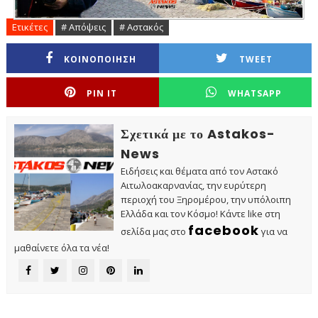
Ετικέτες
# Απόψεις
# Αστακός
ΚΟΙΝΟΠΟΙΗΣΗ
TWEET
PIN IT
WHATSAPP
Σχετικά με το Astakos-
News
Ειδήσεις και θέματα από τον Αστακό
Αιτωλοακαρνανίας, την ευρύτερη
περιοχή του Ξηρομέρου, την υπόλοιπη
Ελλάδα και τον Κόσμο! Κάντε like στη
facebook
σελίδα μας στο
για να
μαθαίνετε όλα τα νέα!