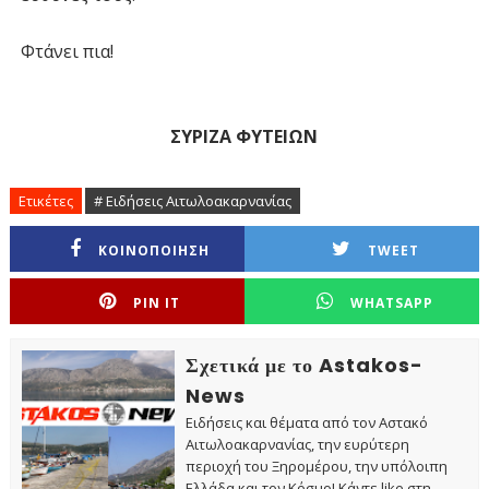
Φτάνει πια!
ΣΥΡΙΖΑ ΦΥΤΕΙΩΝ
Ετικέτες
# Ειδήσεις Αιτωλοακαρνανίας
ΚΟΙΝΟΠΟΙΗΣΗ
TWEET
PIN IT
WHATSAPP
Σχετικά με το Astakos-
News
Ειδήσεις και θέματα από τον Αστακό
Αιτωλοακαρνανίας, την ευρύτερη
περιοχή του Ξηρομέρου, την υπόλοιπη
Ελλάδα και τον Κόσμο! Κάντε like στη