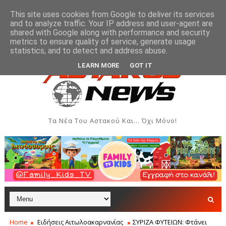
This site uses cookies from Google to deliver its services
and to analyze traffic. Your IP address and user-agent are
shared with Google along with performance and security
metrics to ensure quality of service, generate usage
και Δημιουργιών
Ενημέρωση του Δήμου Ξηρομέρου γι
ΑΣΤΑΚΌΣ
statistics, and to detect and address abuse.
LEARN MORE
GOT IT
Τα Νέα Του Αστακού Και... Όχι Μόνο!
Home
Ειδήσεις Αιτωλοακαρνανίας
ΣΥΡΙΖΑ ΦΥΤΕΙΩΝ: Φτάνει