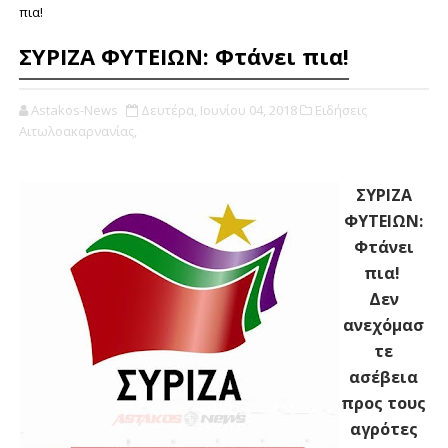
πια!
ΣΥΡΙΖΑ ΦΥΤΕΙΩΝ: Φτάνει πια!
Astakos-News
Δευτέρα, Ιουνίου 04, 2018
Ειδήσεις
Αιτωλοακαρνανίας,
ΣΥΡΙΖΑ
ΦΥΤΕΙΩΝ:
Φτάνει
πια!
Δεν
ανεχόμασ
τε
ασέβεια
προς τους
αγρότες