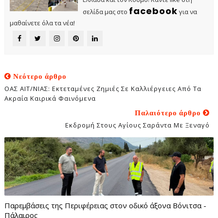
facebook
σελίδα μας στο
για να
μαθαίνετε όλα τα νέα!
Νεότερο άρθρο
ΟΑΣ ΑΙΤ/ΝΙΑΣ: Εκτεταμένες Ζημιές Σε Καλλιέργειες Από Τα
Ακραία Καιρικά Φαινόμενα
Παλαιότερο άρθρο
Εκδρομή Στους Αγίους Σαράντα Με Ξεναγό
Παρεμβάσεις της Περιφέρειας στον οδικό άξονα Βόνιτσα -
Πάλαιρος