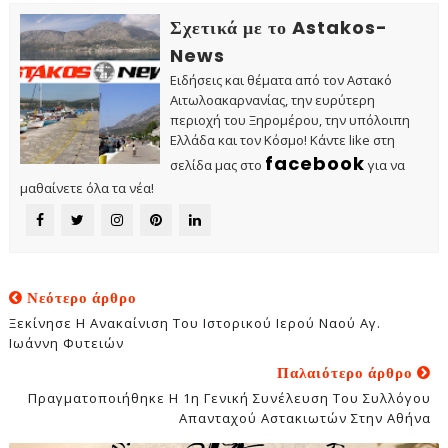
Σχετικά με το Astakos-
News
Ειδήσεις και θέματα από τον Αστακό
Αιτωλοακαρνανίας, την ευρύτερη
περιοχή του Ξηρομέρου, την υπόλοιπη
Ελλάδα και τον Κόσμο! Κάντε like στη
facebook
σελίδα μας στο
για να
μαθαίνετε όλα τα νέα!
Νεότερο άρθρο
Ξεκίνησε Η Ανακαίνιση Του Ιστορικού Ιερού Ναού Αγ.
Ιωάννη Φυτειών
Παλαιότερο άρθρο
Πραγματοποιήθηκε Η 1η Γενική Συνέλευση Του Συλλόγου
Απανταχού Αστακιωτών Στην Αθήνα