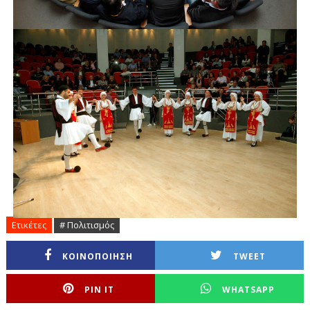
Ετικέτες
# Πολιτισμός
ΚΟΙΝΟΠΟΙΗΣΗ
TWEET
PIN IT
WHATSAPP