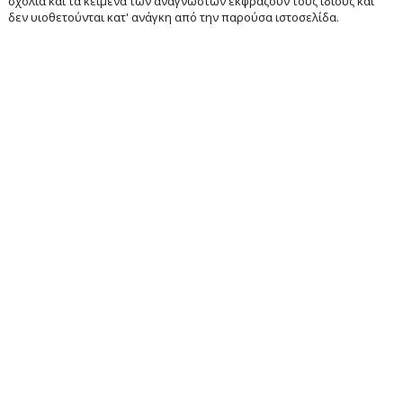
σχόλια και τα κείμενα των αναγνωστών εκφράζουν τους ίδιους και
δεν υιοθετούνται κατ' ανάγκη από την παρούσα ιστοσελίδα.