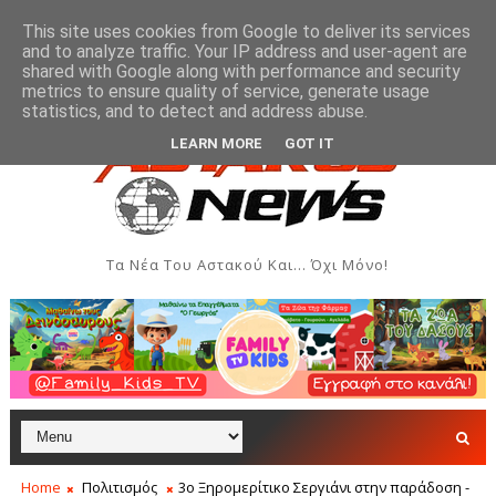
This site uses cookies from Google to deliver its services
and to analyze traffic. Your IP address and user-agent are
shared with Google along with performance and security
metrics to ensure quality of service, generate usage
βδομάδας Ιονίου στον Αστακό
Σήμερα η Έκθεση Τοπ
ΠΟΛΙΤΙΣΜΌΣ
statistics, and to detect and address abuse.
LEARN MORE
GOT IT
Τα Νέα Του Αστακού Και... Όχι Μόνο!
Home
Πολιτισμός
3ο Ξηρομερίτικο Σεργιάνι στην παράδοση -