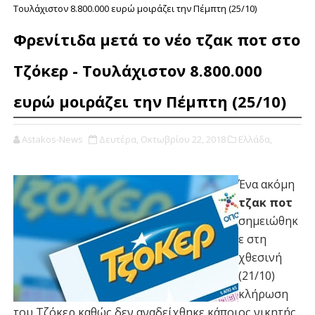
Τουλάχιστον 8.800.000 ευρώ μοιράζει την Πέμπτη (25/10)
Φρενίτιδα μετά το νέο τζακ ποτ στο
Τζόκερ - Τουλάχιστον 8.800.000
ευρώ μοιράζει την Πέμπτη (25/10)
Astakos-News
Δευτέρα, Οκτωβρίου 22, 2018
Ελλάδα,
Ένα ακόμη
τζακ ποτ
σημειώθηκ
ε στη
χθεσινή
(21/10)
κλήρωση
του Τζόκερ καθώς δεν αναδείχθηκε κάποιος νικητής