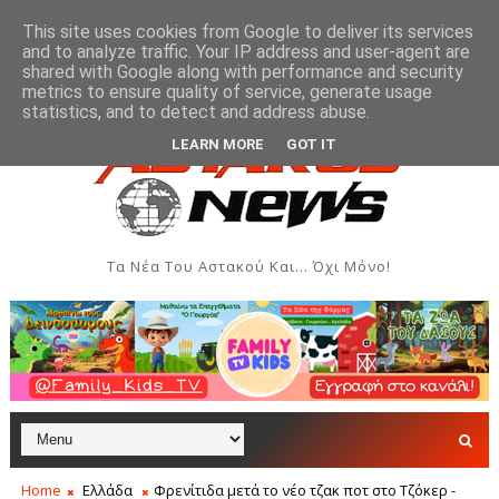
This site uses cookies from Google to deliver its services
and to analyze traffic. Your IP address and user-agent are
shared with Google along with performance and security
metrics to ensure quality of service, generate usage
ων και Δημιουργιών του Συλλόγου Γυναικών Αστακού
ΠΟΛΙΤΙΣΜΌ
statistics, and to detect and address abuse.
LEARN MORE
GOT IT
Τα Νέα Του Αστακού Και... Όχι Μόνο!
Home
Ελλάδα
Φρενίτιδα μετά το νέο τζακ ποτ στο Τζόκερ -