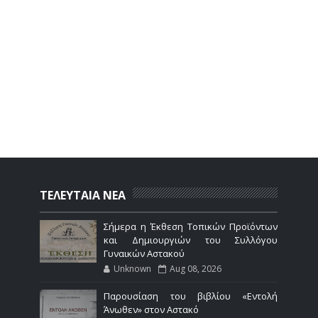
ΤΕΛΕΥΤΑΙΑ ΝΕΑ
Σήμερα η Έκθεση Τοπικών Προϊόντων
και Δημιουργιών του Συλλόγου
Γυναικών Αστακού
Unknown
Aug 08, 2026
Παρουσίαση του βιβλίου «Εντολή
Άνωθεν» στον Αστακό