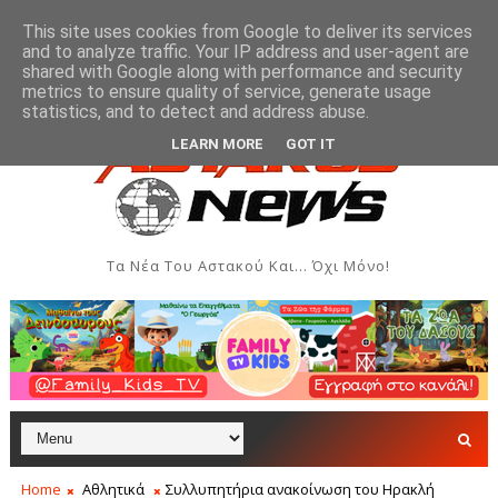
This site uses cookies from Google to deliver its services
and to analyze traffic. Your IP address and user-agent are
shared with Google along with performance and security
metrics to ensure quality of service, generate usage
βδομάδα Ιονίου
Μύτικας: Χρηματική συνεισφορά όλ
ΞΗΡΌΜΕΡΟ
statistics, and to detect and address abuse.
LEARN MORE
GOT IT
Τα Νέα Του Αστακού Και... Όχι Μόνο!
Home
Αθλητικά
Συλλυπητήρια ανακοίνωση του Ηρακλή