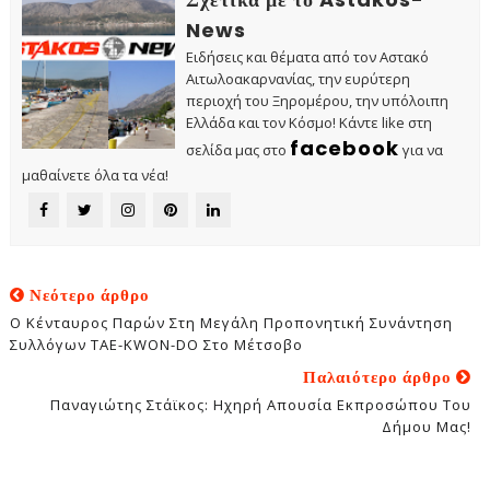
News
Ειδήσεις και θέματα από τον Αστακό
Αιτωλοακαρνανίας, την ευρύτερη
περιοχή του Ξηρομέρου, την υπόλοιπη
Ελλάδα και τον Κόσμο! Κάντε like στη
facebook
σελίδα μας στο
για να
μαθαίνετε όλα τα νέα!
Νεότερο άρθρο
Ο Κένταυρος Παρών Στη Μεγάλη Προπονητική Συνάντηση
Συλλόγων TAE-KWOΝ-DO Στο Μέτσοβο
Παλαιότερο άρθρο
Παναγιώτης Στάϊκος: Ηχηρή Απουσία Εκπροσώπου Του
Δήμου Μας!