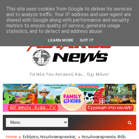
This site uses cookies from Google to deliver its services
and to analyze traffic. Your IP address and user-agent are
shared with Google along with performance and security
metrics to ensure quality of service, generate usage
δομάδα Ιονίου
Μύτικας: Χρηματική συνεισφορά όλων
ΞΗΡΌΜΕΡΟ
statistics, and to detect and address abuse.
LEARN MORE
GOT IT
Τα Νέα Του Αστακού Και... Όχι Μόνο!
Home
Ειδήσεις Αιτωλοακαρνανίας
Αιτωλοακαρνανία: Φίδι