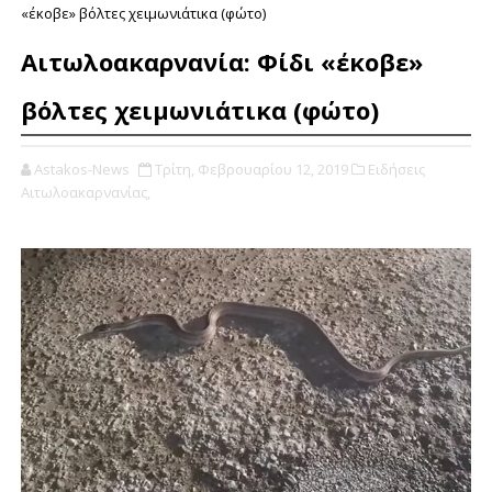
«έκοβε» βόλτες χειμωνιάτικα (φώτο)
Αιτωλοακαρνανία: Φίδι «έκοβε»
βόλτες χειμωνιάτικα (φώτο)
Astakos-News
Τρίτη, Φεβρουαρίου 12, 2019
Ειδήσεις
Αιτωλοακαρνανίας,