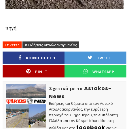
πηγή
Ετικέτες
# Ειδήσεις Αιτωλοακαρνανίας
ΚΟΙΝΟΠΟΙΗΣΗ
TWEET
PIN IT
WHATSAPP
Σχετικά με το Astakos-
News
Ειδήσεις και θέματα από τον Αστακό
Αιτωλοακαρνανίας, την ευρύτερη
περιοχή του Ξηρομέρου, την υπόλοιπη
Ελλάδα και τον Κόσμο! Κάντε like στη
facebook
σελίδα μας στο
για να