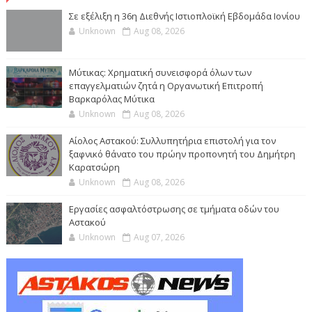
Σε εξέλιξη η 36η Διεθνής Ιστιοπλοϊκή Εβδομάδα Ιονίου
Unknown
Aug 08, 2026
Μύτικας: Χρηματική συνεισφορά όλων των
επαγγελματιών ζητά η Οργανωτική Επιτροπή
Βαρκαρόλας Μύτικα
Unknown
Aug 08, 2026
Αίολος Αστακού: Συλλυπητήρια επιστολή για τον
ξαφνικό θάνατο του πρώην προπονητή του Δημήτρη
Καρατσώρη
Unknown
Aug 08, 2026
Εργασίες ασφαλτόστρωσης σε τμήματα οδών του
Αστακού
Unknown
Aug 07, 2026