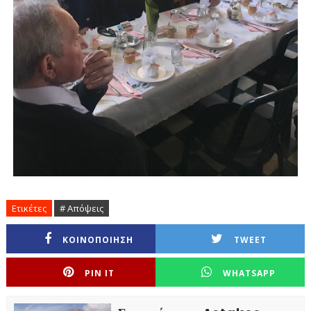
Ετικέτες
# Απόψεις
ΚΟΙΝΟΠΟΙΗΣΗ
TWEET
PIN IT
WHATSAPP