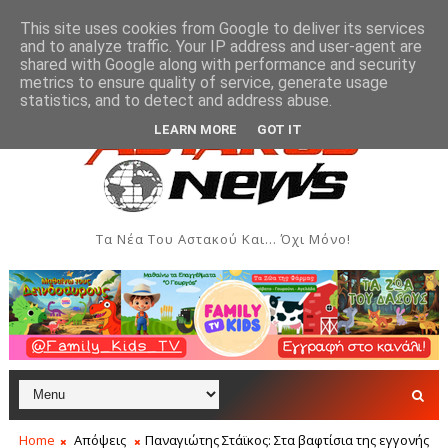
This site uses cookies from Google to deliver its services
and to analyze traffic. Your IP address and user-agent are
shared with Google along with performance and security
metrics to ensure quality of service, generate usage
άδας Ιονίου στον Αστακό
Σήμερα η Έκθεση Τοπικών
ΠΟΛΙΤΙΣΜΌΣ
statistics, and to detect and address abuse.
LEARN MORE
GOT IT
Τα Νέα Του Αστακού Και... Όχι Μόνο!
Home
Απόψεις
Παναγιώτης Στάϊκος: Στα βαφτίσια της εγγονής