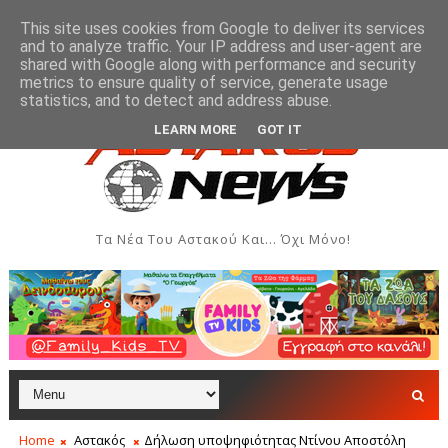
This site uses cookies from Google to deliver its services
and to analyze traffic. Your IP address and user-agent are
shared with Google along with performance and security
metrics to ensure quality of service, generate usage
ν και Δημιουργιών του Συλλόγου Γυναικών Αστακού
ΠΟΛΙΤΙΣΜΌΣ
statistics, and to detect and address abuse.
LEARN MORE
GOT IT
Τα Νέα Του Αστακού Και... Όχι Μόνο!
Home
Αστακός
Δήλωση υποψηφιότητας Ντίνου Αποστόλη