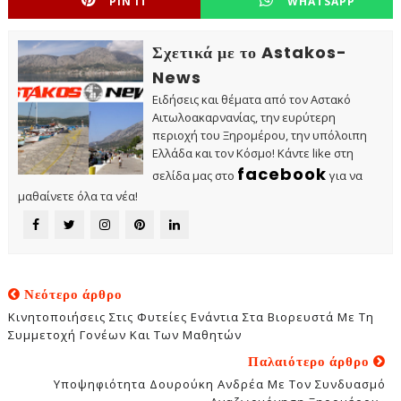
PIN IT
WHATSAPP
Σχετικά με το Astakos-
News
Ειδήσεις και θέματα από τον Αστακό
Αιτωλοακαρνανίας, την ευρύτερη
περιοχή του Ξηρομέρου, την υπόλοιπη
Ελλάδα και τον Κόσμο! Κάντε like στη
facebook
σελίδα μας στο
για να
μαθαίνετε όλα τα νέα!
Νεότερο άρθρο
Κινητοποιήσεις Στις Φυτείες Ενάντια Στα Βιορευστά Με Τη
Συμμετοχή Γονέων Και Των Μαθητών
Παλαιότερο άρθρο
Υποψηφιότητα Δουρούκη Ανδρέα Με Τον Συνδυασμό