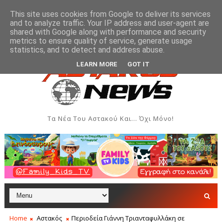
This site uses cookies from Google to deliver its services
and to analyze traffic. Your IP address and user-agent are
shared with Google along with performance and security
metrics to ensure quality of service, generate usage
γου Γυναικών Αστακού
Παρουσίαση του βιβλίου «Ε
ΠΟΛΙΤΙΣΜΌΣ
statistics, and to detect and address abuse.
LEARN MORE
GOT IT
Τα Νέα Του Αστακού Και... Όχι Μόνο!
Home
Αστακός
Περιοδεία Γιάννη Τριανταφυλλάκη σε