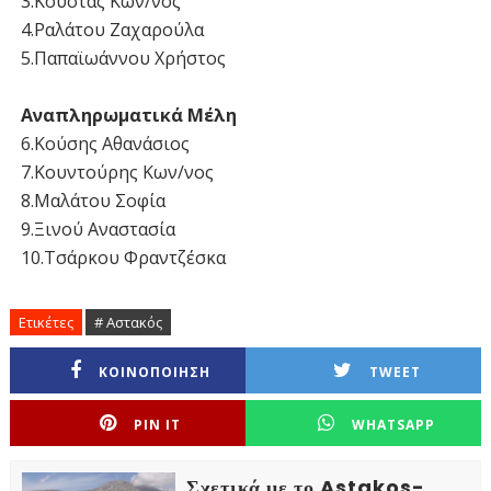
3.Κούστας Κων/νος
4.Ραλάτου Ζαχαρούλα
5.Παπαϊωάννου Χρήστος
Αναπληρωματικά Μέλη
6.Κούσης Αθανάσιος
7.Κουντούρης Κων/νος
8.Μαλάτου Σοφία
9.Ξινού Αναστασία
10.Τσάρκου Φραντζέσκα
Ετικέτες
# Αστακός
ΚΟΙΝΟΠΟΙΗΣΗ
TWEET
PIN IT
WHATSAPP
Σχετικά με το Astakos-