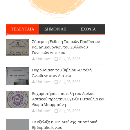
ΤΕΛΕΥΤΑΙΑ
ΔΗΜΟΦΙΛΗ
ΣΧΟΛΙΑ
Σήμερα η Έκθεση Τοπικών Προϊόντων
και Δημιουργιών του Συλλόγου
Γυναικών Αστακού
Unknown
Aug 08, 2026
Παρουσίαση του βιβλίου «Εντολή
Άνωθεν» στον Αστακό
Unknown
Aug 08, 2026
Ευχαριστήρια επιστολή του Αίολου
Αστακού προς την Ευγενία Πιτσούλια και
Θωμά Μπαρμπάνη
Unknown
Aug 08, 2026
Σε εξέλιξη η 36η Διεθνής Ιστιοπλοϊκή
Εβδομάδα Ιονίου