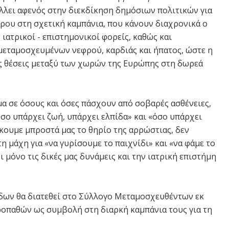
άλλει αφενός στην διεκδίκηση δημόσιων πολιτικών για
ρου στη σχετική καμπάνια, που κάνουν διαχρονικά ο
ατρικοί - επιστημονικοί φορείς, καθώς και
μεταμοσχευμένων νεφρού, καρδιάς και ήπατος, ώστε η
ίες θέσεις μεταξύ των χωρών της Ευρώπης στη δωρεά
μα σε όσους και όσες πάσχουν από σοβαρές ασθένειες,
«όσο υπάρχει ζωή, υπάρχει ελπίδα» και «όσο υπάρχει
σκουμε μπροστά μας το θηρίο της αρρώστιας, δεν
η μάχη για «να γυρίσουμε το παιχνίδι» και «να φάμε το
ι μόνο τις δικές μας δυνάμεις και την ιατρική επιστήμη
δων θα διατεθεί στο Σύλλογο Μεταμοσχευθέντων εκ
οπαθών ως συμβολή στη διαρκή καμπάνια τους για τη