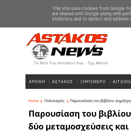
Αρχική
Ιστορία
Χρήσιμα Τηλέφωνα
Αγγελίες
This site uses cookies from Google to 
are shared with Google along with per
ΡΟΗ ΕΙΔΗΣΕΩΝ
statistics, and to detect and address 
Τα Νέα Του Αστακού Και... Όχι Μόνο!
ΑΡΧΙΚΗ
ΑΣΤΑΚΟΣ
ΞΗΡΟΜΕΡΟ
ΑΙΤΩΛΟ
Home
Πολιτισμός
Παρουσίαση του βιβλίου Δημήτρη 
Παρουσίαση του βιβλίου
δύο μεταμοσχεύσεις και