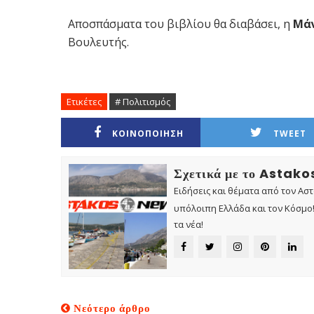
Αποσπάσματα του βιβλίου θα διαβάσει, η
Μάν
Βουλευτής.
Ετικέτες
# Πολιτισμός
ΚΟΙΝΟΠΟΙΗΣΗ
TWEET
Σχετικά με το Astak
Ειδήσεις και θέματα από τον Ασ
υπόλοιπη Ελλάδα και τον Κόσμο! 
τα νέα!
Νεότερο άρθρο