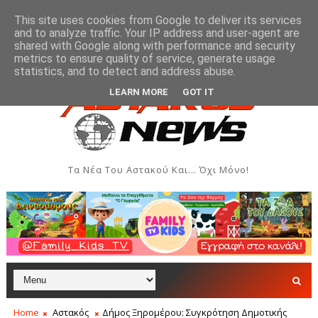
This site uses cookies from Google to deliver its services
and to analyze traffic. Your IP address and user-agent are
shared with Google along with performance and security
metrics to ensure quality of service, generate usage
αι Δημιουργιών του Συλλόγου Γυναικών Αστακού
ΠΟΛΙΤΙΣΜΌΣ
statistics, and to detect and address abuse.
LEARN MORE
GOT IT
Τα Νέα Του Αστακού Και... Όχι Μόνο!
Home
Αστακός
Δήμος Ξηρομέρου: Συγκρότηση Δημοτικής