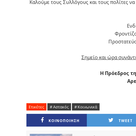
Καλούμε τους Συλλόγους και τους πολίτες να
Ενδ
Φροντίζο
Προστατεύο
Σημείο και ώρα συνάν
Η Πρόεδρος τ
Αρε
Ετικέτες
# Αστακός
# Κοινωνικά
ΚΟΙΝΟΠΟΙΗΣΗ
TWEET