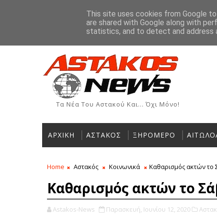
Αρχική
Ιστορία
Χρήσιμα Τηλέφωνα
Αγγελίες
This site uses cookies from Google to 
are shared with Google along with per
ΡΟΗ ΕΙΔΗΣΕΩΝ
statistics, and to detect and address 
Τα Νέα Του Αστακού Και... Όχι Μόνο!
ΑΡΧΙΚΗ
ΑΣΤΑΚΟΣ
ΞΗΡΟΜΕΡΟ
ΑΙΤΩΛΟ
Home
Αστακός
Κοινωνικά
Καθαρισμός ακτών το 
Καθαρισμός ακτών το Σά
Astakos-News
Παρασκευή, Ιουνίου 12, 2020
Αστακ