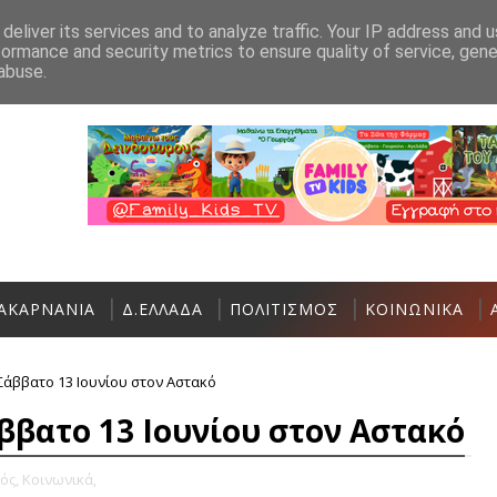
Ανακοίνωση
Επικοινωνία
deliver its services and to analyze traffic. Your IP address and 
formance and security metrics to ensure quality of service, gen
Σήμερα η Έκθεση Τοπικών Προϊόντων κ
ΠΟΛΙΤΙΣΜΌΣ
abuse.
ΑΚΑΡΝΑΝΙΑ
Δ.ΕΛΛΑΔΑ
ΠΟΛΙΤΙΣΜΟΣ
ΚΟΙΝΩΝΙΚΑ
Σάββατο 13 Ιουνίου στον Αστακό
ββατο 13 Ιουνίου στον Αστακό
ός,
Κοινωνικά,