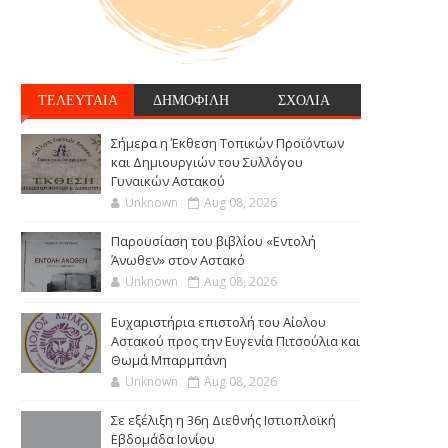
ΤΕΛΕΥΤΑΙΑ
ΔΗΜΟΦΙΛΗ
ΣΧΟΛΙΑ
Σήμερα η Έκθεση Τοπικών Προϊόντων
και Δημιουργιών του Συλλόγου
Γυναικών Αστακού
Unknown
Aug 08, 2026
Παρουσίαση του βιβλίου «Εντολή
Άνωθεν» στον Αστακό
Unknown
Aug 08, 2026
Ευχαριστήρια επιστολή του Αίολου
Αστακού προς την Ευγενία Πιτσούλια και
Θωμά Μπαρμπάνη
Unknown
Aug 08, 2026
Σε εξέλιξη η 36η Διεθνής Ιστιοπλοϊκή
Εβδομάδα Ιονίου