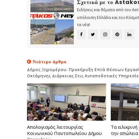
Σχετικά με το Astak
Ειδήσεις και θέματα από τον Ασ
υπόλοιπη Ελλάδα και τον Κόσμο! 
τα νέα!
Νεότερο άρθρο
Δήμος Ξηρομέρου: Προκήρυξη Επτά Θέσεων Εργασ
Οκτάμηνης Διάρκειας Στις Ανταποδοτικές Υπηρεσίε
Απολογισμός λειτουργίας
Τα ειλικρινή
Κοινωνικού Παντοπωλείου Δήμου
την απώλεια