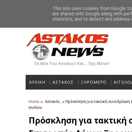
Αρχική
Ιστορία
Χρήσιμα Τηλέφωνα
Αγγελίες
This site uses cookies from Google to 
are shared with Google along with per
ΡΟΗ ΕΙΔΗΣΕΩΝ
statistics, and to detect and address 
Τα Νέα Του Αστακού Και... Όχι Μόνο!
ΑΡΧΙΚΗ
ΑΣΤΑΚΟΣ
ΞΗΡΟΜΕΡΟ
ΑΙΤΩΛΟ
Home
Αστακός
Πρόσκληση για τακτική συνεδρίαση 
Ιουλίου
Πρόσκληση για τακτική 