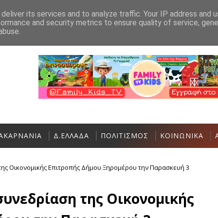
Ανακοίνωση
Επικοινωνία
deliver its services and to analyze traffic. Your IP address and 
formance and security metrics to ensure quality of service, gen
Σε εξέλιξη η 36η Διεθνής Ιστιοπλοϊκή Ε
ΑΘΛΗΤΙΚΆ
abuse.
ΑΚΑΡΝΑΝΙΑ
Δ.ΕΛΛΑΔΑ
ΠΟΛΙΤΙΣΜΟΣ
ΚΟΙΝΩΝΙΚΑ
της Οικονομικής Επιτροπής Δήμου Ξηρομέρου την Παρασκευή 3
συνεδρίαση της Οικονομικής