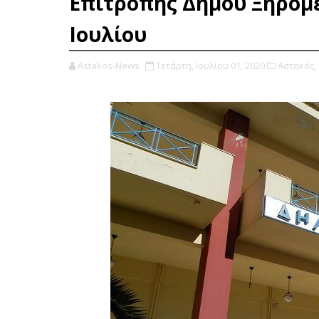
Επιτροπής Δήμου Ξηρομ
Ιουλίου
Astakos-News
Τετάρτη, Ιουλίου 01, 2020
Αστακός,