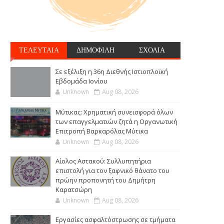
ΤΕΛΕΥΤΑΙΑ
ΔΗΜΟΦΙΛΗ
ΣΧΟΛΙΑ
Σε εξέλιξη η 36η Διεθνής Ιστιοπλοϊκή
Εβδομάδα Ιονίου
Unknown
Aug 08, 2026
Μύτικας: Χρηματική συνεισφορά όλων
των επαγγελματιών ζητά η Οργανωτική
Επιτροπή Βαρκαρόλας Μύτικα
Unknown
Aug 08, 2026
Αίολος Αστακού: Συλλυπητήρια
επιστολή για τον ξαφνικό θάνατο του
πρώην προπονητή του Δημήτρη
Καρατσώρη
Unknown
Aug 08, 2026
Εργασίες ασφαλτόστρωσης σε τμήματα