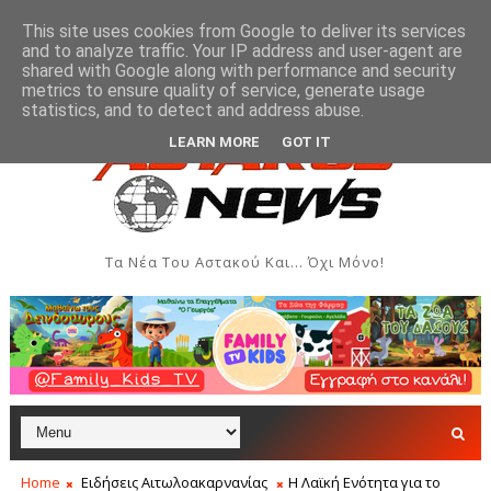
This site uses cookies from Google to deliver its services
and to analyze traffic. Your IP address and user-agent are
shared with Google along with performance and security
metrics to ensure quality of service, generate usage
ηλώσεις - Αύγουστος 2026
Όρθρος και Θεία Λειτουργία
ΑΣΤΑΚΌΣ
statistics, and to detect and address abuse.
LEARN MORE
GOT IT
Τα Νέα Του Αστακού Και... Όχι Μόνο!
Home
Ειδήσεις Αιτωλοακαρνανίας
Η Λαϊκή Ενότητα για το