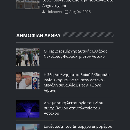
τους πληγέντες από την πυρκαγιά στο
Αρχοντοχώρι
Unknown
Aug 04, 2026
ΔΗΜΟΦΙΛΗ ΑΡΘΡΑ
Ο Περιφερειάρχης Δυτικής Ελλάδας
Νεκτάριος Φαρμάκης στον Αστακό
Η 36η Διεθνής Ιστιοπλοϊκή Εβδομάδα
Ιονίου κορυφώνεται στον Αστακό -
Μεγάλη συναυλία με τον Γιώργο
Λιβάνη
Δοκιμαστική λειτουργία του νέου
συντριβανιού στην πλατεία του
Αστακού
Συνέντευξη του Δημάρχου Ξηρομέρου