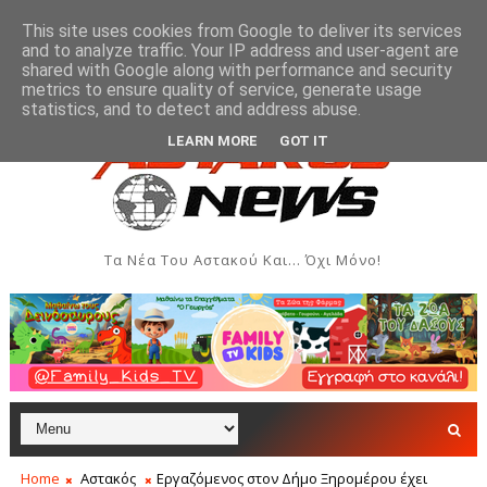
This site uses cookies from Google to deliver its services
and to analyze traffic. Your IP address and user-agent are
shared with Google along with performance and security
metrics to ensure quality of service, generate usage
ομάδα Ιονίου
Μύτικας: Χρηματική συνεισφορά όλων
ΞΗΡΌΜΕΡΟ
statistics, and to detect and address abuse.
LEARN MORE
GOT IT
Τα Νέα Του Αστακού Και... Όχι Μόνο!
Home
Αστακός
Εργαζόμενος στον Δήμο Ξηρομέρου έχει