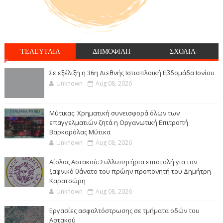
ΤΕΛΕΥΤΑΙΑ
ΔΗΜΟΦΙΛΗ
ΣΧΟΛΙΑ
Σε εξέλιξη η 36η Διεθνής Ιστιοπλοϊκή Εβδομάδα Ιονίου
Unknown
Aug 08, 2026
Μύτικας: Χρηματική συνεισφορά όλων των
επαγγελματιών ζητά η Οργανωτική Επιτροπή
Βαρκαρόλας Μύτικα
Unknown
Aug 08, 2026
Αίολος Αστακού: Συλλυπητήρια επιστολή για τον
ξαφνικό θάνατο του πρώην προπονητή του Δημήτρη
Καρατσώρη
Unknown
Aug 08, 2026
Εργασίες ασφαλτόστρωσης σε τμήματα οδών του
Αστακού