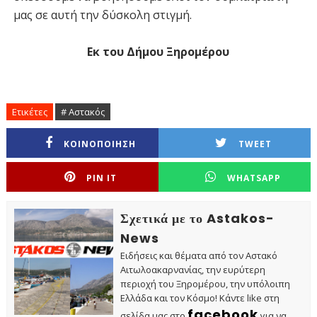
μας σε αυτή την δύσκολη στιγμή.
Εκ του Δήμου Ξηρομέρου
Ετικέτες
# Αστακός
ΚΟΙΝΟΠΟΙΗΣΗ
TWEET
PIN IT
WHATSAPP
Σχετικά με το Astakos-
News
Ειδήσεις και θέματα από τον Αστακό
Αιτωλοακαρνανίας, την ευρύτερη
περιοχή του Ξηρομέρου, την υπόλοιπη
Ελλάδα και τον Κόσμο! Κάντε like στη
facebook
σελίδα μας στο
για να