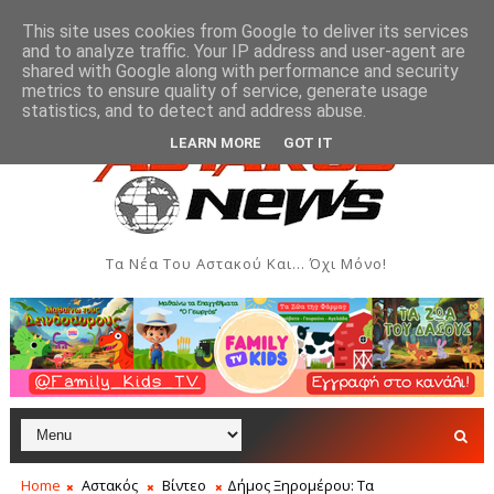
This site uses cookies from Google to deliver its services
and to analyze traffic. Your IP address and user-agent are
shared with Google along with performance and security
metrics to ensure quality of service, generate usage
ι Δημιουργιών του Συλλόγου Γυναικών Αστακού
Πα
ΠΟΛΙΤΙΣΜΌΣ
statistics, and to detect and address abuse.
LEARN MORE
GOT IT
Τα Νέα Του Αστακού Και... Όχι Μόνο!
Home
Αστακός
Βίντεο
Δήμος Ξηρομέρου: Τα