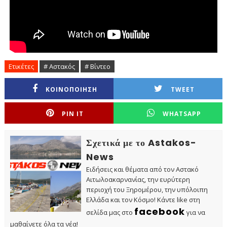
Ετικέτες
# Αστακός
# Βίντεο
ΚΟΙΝΟΠΟΙΗΣΗ
TWEET
PIN IT
WHATSAPP
Σχετικά με το Astakos-
News
Ειδήσεις και θέματα από τον Αστακό
Αιτωλοακαρνανίας, την ευρύτερη
περιοχή του Ξηρομέρου, την υπόλοιπη
Ελλάδα και τον Κόσμο! Κάντε like στη
facebook
σελίδα μας στο
για να
μαθαίνετε όλα τα νέα!