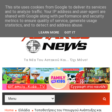
This site uses cookies from Google to deliver its services
and to analyze traffic. Your IP address and user-agent are
shared with Google along with performance and security
metrics to ensure quality of service, generate usage
μιουργιών του Συλλόγου Γυναικών Αστακού
Παρουσ
ΠΟΛΙΤΙΣΜΌΣ
statistics, and to detect and address abuse.
LEARN MORE
GOT IT
Τα Νέα Του Αστακού Και... Όχι Μόνο!
Home
Ελλάδα
Τοποθετήσεις του Υπουργού Ανάπτυξης και