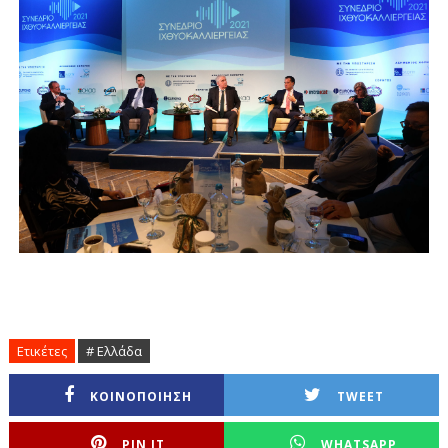
Ετικέτες
# Ελλάδα
ΚΟΙΝΟΠΟΙΗΣΗ
TWEET
PIN IT
WHATSAPP