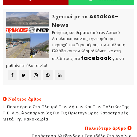
Σχετικά με το Astakos-
News
Ειδήσεις και θέματα από τον Αστακό
Αιτωλοακαρνανίας, την ευρύτερη
περιοχή του Ξηρομέρου, την υπόλοιπη
Ελλάδα και τον Κόσμο! Κάντε like στη
facebook
σελίδα μας στο
για να
μαθαίνετε όλα τα νέα!
Νεότερο άρθρο
Η Περιφέρεια Στο Πλευρό Των Δήμων Και Των Πολιτών Της
Π.Ε. Αιτωλοακαρνανίας Για Τις Πρωτόγνωρες Καταστροφές
Μετά Την Κακοκαιρία
Παλαιότερο άρθρο
Παράσταση Αλέξανδρου Τσουβέλα Στο Αγρίνιο