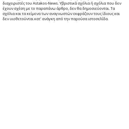
διαχειριστές του Astakos-News. Υβριστικά σχόλια ή σχόλια που δεν
έχουν σχέση με το παραπάνω άρθρο, δεν θα δημοσιεύονται. Τα
σχόλια και τα κείμενα των αναγνωστών εκφράζουν τους ίδιους και
δεν υιοθετούνται κατ' ανάγκη από την παρούσα ιστοσελίδα.