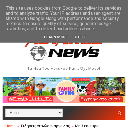
This site uses cookies from Google to deliver its services
and to analyze traffic. Your IP address and user-agent are
shared with Google along with performance and security
metrics to ensure quality of service, generate usage
πλοϊκής Εβδομάδας Ιονίου στον Αστακό
Σήμερα η Έ
ΠΟΛΙΤΙΣΜΌΣ
statistics, and to detect and address abuse.
LEARN MORE
GOT IT
Τα Νέα Του Αστακού Και... Όχι Μόνο!
Home
Ειδήσεις Αιτωλοακαρνανίας
Με 3 εκ. ευρώ