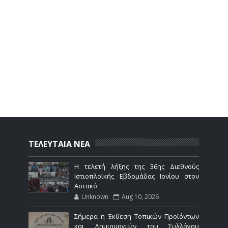
ΤΕΛΕΥΤΑΙΑ ΝΕΑ
Η τελετή λήξης της 36ης Διεθνούς
Ιστιοπλοϊκής Εβδομάδας Ιονίου στον
Αστακό
Unknown
Aug 10, 2026
Σήμερα η Έκθεση Τοπικών Προϊόντων
και Δημιουργιών του Συλλόγου