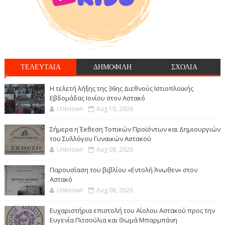
ΤΕΛΕΥΤΑΙΑ
ΔΗΜΟΦΙΛΗ
ΣΧΟΛΙΑ
Η τελετή λήξης της 36ης Διεθνούς Ιστιοπλοϊκής
Εβδομάδας Ιονίου στον Αστακό
Unknown
Aug 10, 2026
Σήμερα η Έκθεση Τοπικών Προϊόντων και Δημιουργιών
του Συλλόγου Γυναικών Αστακού
Unknown
Aug 08, 2026
Παρουσίαση του βιβλίου «Εντολή Άνωθεν» στον
Αστακό
Unknown
Aug 08, 2026
Ευχαριστήρια επιστολή του Αίολου Αστακού προς την
Ευγενία Πιτσούλια και Θωμά Μπαρμπάνη