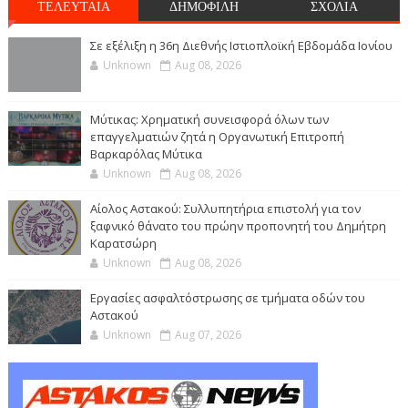
ΤΕΛΕΥΤΑΙΑ
ΔΗΜΟΦΙΛΗ
ΣΧΟΛΙΑ
Σε εξέλιξη η 36η Διεθνής Ιστιοπλοϊκή Εβδομάδα Ιονίου
Unknown
Aug 08, 2026
Μύτικας: Χρηματική συνεισφορά όλων των
επαγγελματιών ζητά η Οργανωτική Επιτροπή
Βαρκαρόλας Μύτικα
Unknown
Aug 08, 2026
Αίολος Αστακού: Συλλυπητήρια επιστολή για τον
ξαφνικό θάνατο του πρώην προπονητή του Δημήτρη
Καρατσώρη
Unknown
Aug 08, 2026
Εργασίες ασφαλτόστρωσης σε τμήματα οδών του
Αστακού
Unknown
Aug 07, 2026