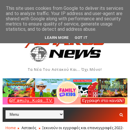
This site uses cookies from Google to deliver its services
and to analyze traffic. Your IP address and user-agent are
shared with Google along with performance and security
metrics to ensure quality of service, generate usage
βδομάδα Ιονίου
Μύτικας: Χρηματική συνεισφορά όλω
ΞΗΡΌΜΕΡΟ
statistics, and to detect and address abuse.
LEARN MORE
GOT IT
Τα Νέα Του Αστακού Και... Όχι Μόνο!
Home
Αστακός
Ξεκινούν οι εγγραφές και επανεγγραφές 2022-