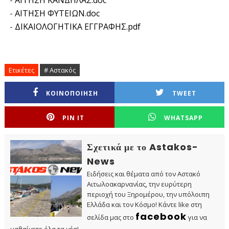
-
ΑΙΤΗΣΗ ΚΑΝΔΗΛΑΣ.doc
-
ΑΙΤΗΣΗ ΦΥΤΕΙΩΝ.doc
-
ΔΙΚΑΙΟΛΟΓΗΤΙΚΑ ΕΓΓΡΑΦΗΣ.pdf
Ετικέτες
# Αστακός
ΚΟΙΝΟΠΟΙΗΣΗ
TWEET
PIN IT
WHATSAPP
Σχετικά με το Astakos-
News
Ειδήσεις και θέματα από τον Αστακό
Αιτωλοακαρνανίας, την ευρύτερη
περιοχή του Ξηρομέρου, την υπόλοιπη
Ελλάδα και τον Κόσμο! Κάντε like στη
facebook
σελίδα μας στο
για να