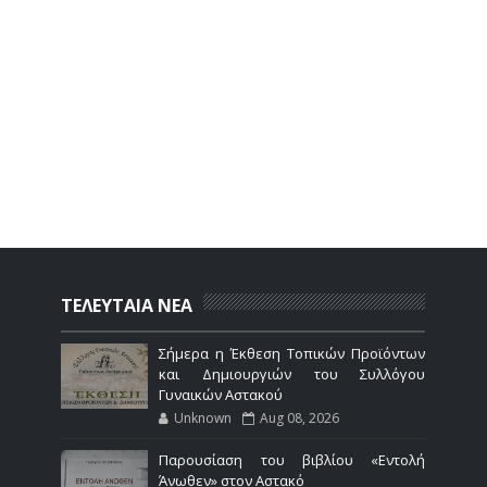
ΤΕΛΕΥΤΑΙΑ ΝΕΑ
Σήμερα η Έκθεση Τοπικών Προϊόντων
και Δημιουργιών του Συλλόγου
Γυναικών Αστακού
Unknown
Aug 08, 2026
Παρουσίαση του βιβλίου «Εντολή
Άνωθεν» στον Αστακό