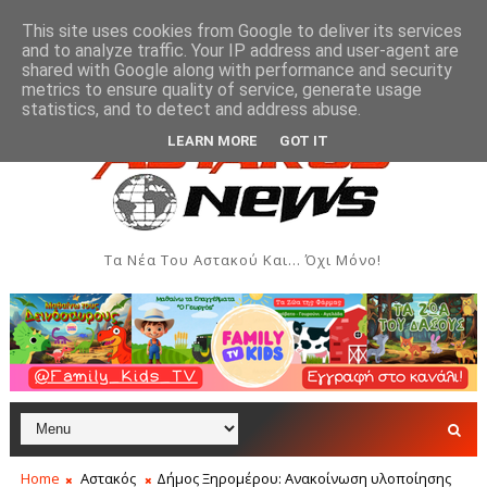
This site uses cookies from Google to deliver its services
and to analyze traffic. Your IP address and user-agent are
shared with Google along with performance and security
metrics to ensure quality of service, generate usage
 και Δημιουργιών του Συλλόγου Γυναικών Αστακού
ΠΟΛΙΤΙΣΜΌΣ
statistics, and to detect and address abuse.
LEARN MORE
GOT IT
Τα Νέα Του Αστακού Και... Όχι Μόνο!
Home
Αστακός
Δήμος Ξηρομέρου: Ανακοίνωση υλοποίησης