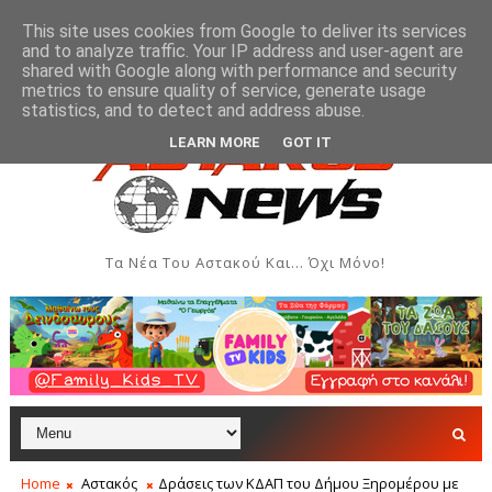
This site uses cookies from Google to deliver its services
and to analyze traffic. Your IP address and user-agent are
shared with Google along with performance and security
metrics to ensure quality of service, generate usage
ντων και Δημιουργιών
Ενημέρωση του Δήμου Ξηρομέρο
ΑΣΤΑΚΌΣ
statistics, and to detect and address abuse.
LEARN MORE
GOT IT
Τα Νέα Του Αστακού Και... Όχι Μόνο!
Home
Αστακός
Δράσεις των ΚΔΑΠ του Δήμου Ξηρομέρου με