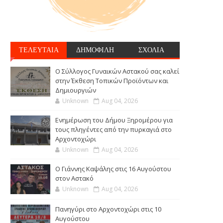
ΤΕΛΕΥΤΑΙΑ
ΔΗΜΟΦΙΛΗ
ΣΧΟΛΙΑ
Ο Σύλλογος Γυναικών Αστακού σας καλεί
στην Έκθεση Τοπικών Προϊόντων και
Δημιουργιών
Unknown
Aug 04, 2026
Ενημέρωση του Δήμου Ξηρομέρου για
τους πληγέντες από την πυρκαγιά στο
Αρχοντοχώρι
Unknown
Aug 04, 2026
Ο Γιάννης Καψάλης στις 16 Αυγούστου
στον Αστακό
Unknown
Aug 04, 2026
Πανηγύρι στο Αρχοντοχώρι στις 10
Αυγούστου