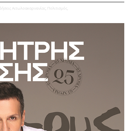
δήσεις Αιτωλοακαρνανίας,
Πολιτισμός,