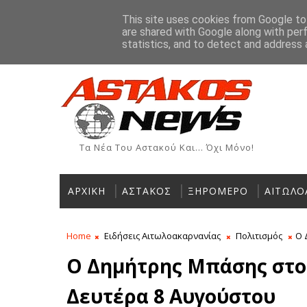
Αρχική
Ιστορία
Χρήσιμα Τηλέφωνα
Αγγελίες
This site uses cookies from Google to 
are shared with Google along with per
ΡΟΗ ΕΙΔΗΣΕΩΝ
statistics, and to detect and address 
Τα Νέα Του Αστακού Και... Όχι Μόνο!
ΑΡΧΙΚΗ
ΑΣΤΑΚΟΣ
ΞΗΡΟΜΕΡΟ
ΑΙΤΩΛΟ
Home
Ειδήσεις Αιτωλοακαρνανίας
Πολιτισμός
Ο 
Ο Δημήτρης Μπάσης στο 
Δευτέρα 8 Αυγούστου