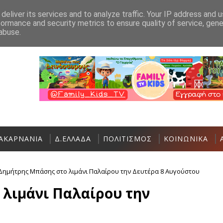
Ανακοίνωση
Επικοινωνία
deliver its services and to analyze traffic. Your IP address and 
formance and security metrics to ensure quality of service, gen
Ο Σύλλογος Γυναικών Αστακού σας καλεί στην Έκ
ΑΣΤΑΚΌΣ
abuse.
ΑΚΑΡΝΑΝΙΑ
Δ.ΕΛΛΑΔΑ
ΠΟΛΙΤΙΣΜΟΣ
ΚΟΙΝΩΝΙΚΑ
Δημήτρης Μπάσης στο λιμάνι Παλαίρου την Δευτέρα 8 Αυγούστου
λιμάνι Παλαίρου την