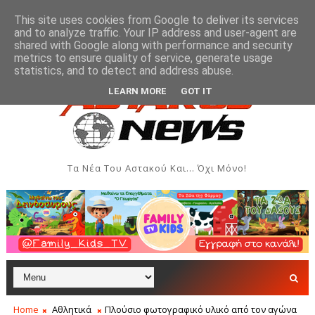
This site uses cookies from Google to deliver its services
and to analyze traffic. Your IP address and user-agent are
shared with Google along with performance and security
metrics to ensure quality of service, generate usage
ημιουργιών
Ενημέρωση του Δήμου Ξηρομέρου για του
ΑΣΤΑΚΌΣ
statistics, and to detect and address abuse.
LEARN MORE
GOT IT
Τα Νέα Του Αστακού Και... Όχι Μόνο!
Home
Αθλητικά
Πλούσιο φωτογραφικό υλικό από τον αγώνα